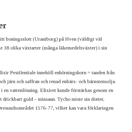
er
itt boningsslott (Uraniborg) på Hven (väldigt väl
de 38 olika växtarter (många läkemedelsväxter) i sin
lixir Pestilentiale innehöll enhörningshorn = tanden från
ch järn och saffran och renad enbärs- och bärnstensolja.
et i en vattenlösning. Elixiret kunde förstärkas genom en
amt drickbart guld – minsann. Tycho miste sin dotter,
 Öresundsområdet 1576-77, vilket kan vara förklaringen