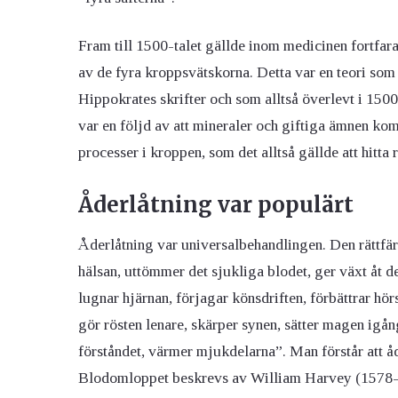
Fram till 1500-talet gällde inom medicinen fortfar
av de fyra kroppsvätskorna. Detta var en teori so
Hippokrates skrifter och som alltså överlevt i 150
var en följd av att mineraler och giftiga ämnen ko
processer i kroppen, som det alltså gällde att hitta
Åderlåtning var populärt
Åderlåtning var universalbehandlingen. Den rättfärd
hälsan, uttömmer det sjukliga blodet, ger växt åt de
lugnar hjärnan, förjagar könsdriften, förbättrar hörs
gör rösten lenare, skärper synen, sätter magen igån
förståndet, värmer mjukdelarna”. Man förstår att åd
Blodomloppet beskrevs av William Harvey (1578-165