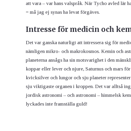
att vara – var hans valspråk. När Tycho avled lär ha
= må jag ej synas ha levat förgäves.
Intresse för medicin och ke
Det var ganska naturligt att intressera sig för med
nämligen mikro- och makrokosmos. Kemin och astro
planeterna ansågs ha sin motsvarighet i den mänskl
koppar eller lever och njure, Saturnus och mars för
kvicksilver och lungor och sju planeter represente
sju viktigaste organen i kroppen. Det var alltså ing
jordisk astronomi – och astronomi – himmelsk kem
lyckades inte framställa guld!