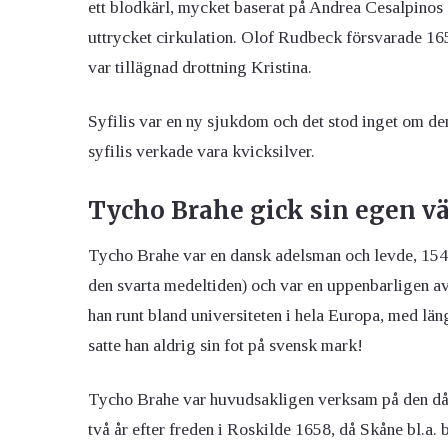
ett blodkärl, mycket baserat på Andrea Cesalpinos
uttrycket cirkulation. Olof Rudbeck försvarade 1
var tillägnad drottning Kristina.
Syfilis var en ny sjukdom och det stod inget om d
syfilis verkade vara kvicksilver.
Tycho Brahe gick sin egen v
Tycho Brahe var en dansk adelsman och levde, 1546
den svarta medeltiden) och var en uppenbarligen av
han runt bland universiteten i hela Europa, med lä
satte han aldrig sin fot på svensk mark!
Tycho Brahe var huvudsakligen verksam på den då 
två år efter freden i Roskilde 1658, då Skåne bl.a.