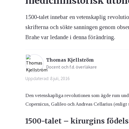
medicinhistorisk utbl
1500-talet innebar en vetenskaplig revolut
Ögon & Öron
Övervikt
skrifterna och sökte sanningen genom obser
Brahe var ledande i denna förändring.
Thomas Kjellström
Docent och f.d. överläkare
Uppdaterad: 8 juli, 2016
Den vetenskapliga revolutionen som ägde rum und
Copernicus, Galileo och Andreas Cellarius (enlig
1500-talet – kirurgins födel