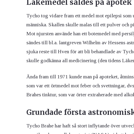
Läkemedel såldes på apotek
Tycho tog vidare fram ett medel mot epilepsi som u
människa. Skallen skulle malas till ett pulver och p
Mot njursten använde han ett botemedel med persi
sändes till bl.a. lantgreven Wilhelm av Hessens a
sjuka reste till Hven för att bli behandlade av Tych
skulle godkänna all medicinering (den tidens Läk
Ända fram till 1971 kunde man på apoteket, åtmin
som var ett örtmedel mot feber och svettningar, d
Brahes tinktur, som var örter extraherade med alk
Grundade första astronomis
Tycho Brahe har haft så stort inflytande över utveckl