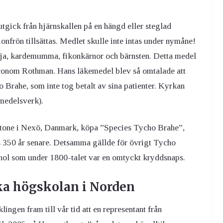
tgick från hjärnskallen på en hängd eller steglad
ionfrön tillsättas. Medlet skulle inte intas under nymåne!
lja, kardemumma, fikonkärnor och bärnsten. Detta medel
stronom Rothman. Hans läkemedel blev så omtalade att
o Brahe, som inte tog betalt av sina patienter. Kyrkan
emedelsverk).
stone i Nexö, Danmark, köpa ”Species Tycho Brahe”,
vs 350 år senare. Detsamma gällde för övrigt Tycho
ohol som under 1800-talet var en omtyckt kryddsnaps.
ka högskolan i Norden
ingen fram till vår tid att en representant från