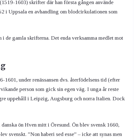
 (1519-1603) skrifter där han första gången använde
652 i Uppsala en avhandling om blodcirkulationen som
en i de gamla skrifterna. Det enda verksamma medlet mot
äg
-1601, under renässansen dvs. återfödelsens tid (efter
vikande person som gick sin egen väg. I unga år reste
ngre uppehåll i Leipzig, Augsburg och norra Italien. Dock
danska ön Hven mitt i Öresund. Ön blev svensk 1660,
 blev svenskt. ”Non haberi sed esse” – icke att synas men