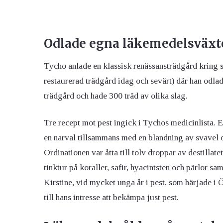
Odlade egna läkemedelsväxt
Tycho anlade en klassisk renässansträdgård kring s
restaurerad trädgård idag och sevärt) där han odla
trädgård och hade 300 träd av olika slag.
Tre recept mot pest ingick i Tychos medicinlista. E
en narval tillsammans med en blandning av svavel o
Ordinationen var åtta till tolv droppar av destillat
tinktur på koraller, safir, hyacintsten och pärlor s
Kirstine, vid mycket unga år i pest, som härjade i
till hans intresse att bekämpa just pest.