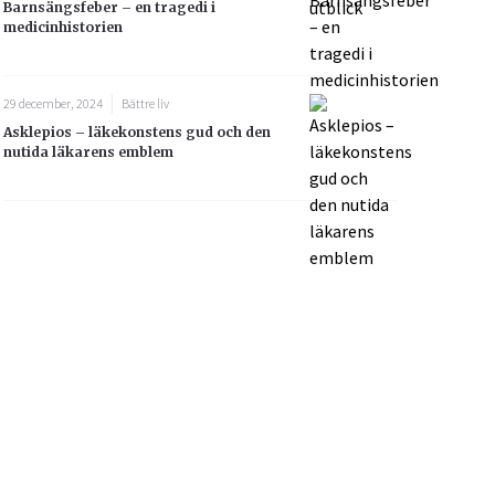
Barnsängsfeber – en tragedi i
medicinhistorien
29 december, 2024
Bättre liv
Asklepios – läkekonstens gud och den
nutida läkarens emblem