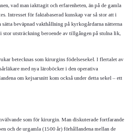
nnen, vad man iakttagit och erfarenheten, än på de gamla
es. Intresset för faktabaserad kunskap var så stor att i
an sätta beväpnad vakthållning på kyrkogårdarna nätterna
 stor utsträckning beroende av tillgången på stulna lik,
kar betecknas som kirurgins födelsesekel. I flertalet av
 sårläkare med nya läroböcker i den operativa
andena om kejsarsnitt kom också under detta sekel – ett
omvälvande som för kirurgin. Man diskuterade fortfarande
ppen och de urgamla (1500 år) förhållandena mellan de