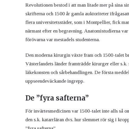
Revolutionen bestod i att man litade mer på sina si
skrifterna och 1500 år gamla auktoriteter ifrågasatt
flera universitetsstäder, som i Montpellier, fick m
närmast efter en begravning. Anatomistudierna var i
förövarna var mestadels studenterna.
Den moderna kirurgin växte fram och 1500-talet bru
Västerlandets länder framträdde kirurger eller s.k.
läkekonsten och sårbehandlingen. De första meddel
uppseendeväckande ingrepp.
De ”fyra safterna”
För invärtesmedicinen var 1500-talet inte alls så 
den s.k. katarrläran dvs. hur slemmet rör sig i kro
”fyra safterna”.