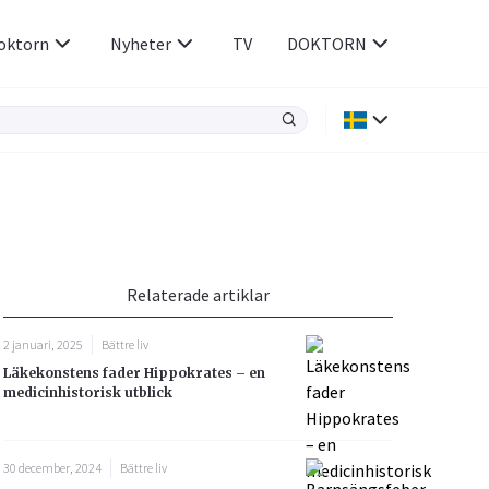
oktorn
Nyheter
TV
DOKTORN
Hjärnan & Nerver
Infektioner &
Vacciner
Hjärta & Kärl
din
e besvara
Hud & Hår
ar
n
Relaterade artiklar
Rökavvänjning
Sex & Samliv
2 januari, 2025
Bättre liv
Rörelseapparaten
Sömn & Stress
Läkekonstens fader Hippokrates – en
icy.
medicinhistorisk utblick
30 december, 2024
Bättre liv