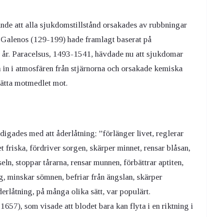
ande att alla sjukdomstillstånd orsakades av rubbningar
m Galenos (129-199) hade framlagt baserat på
0 år. Paracelsus, 1493-1541, hävdade nu att sjukdomar
m in i atmosfären från stjärnorna och orsakade kemiska
 rätta motmedlet mot.
igades med att åderlåtning; ”förlänger livet, reglerar
t friska, fördriver sorgen, skärper minnet, rensar blåsan,
eln, stoppar tårarna, rensar munnen, förbättrar aptiten,
g, minskar sömnen, befriar från ängslan, skärper
erlåtning, på många olika sätt, var populärt.
7), som visade att blodet bara kan flyta i en riktning i