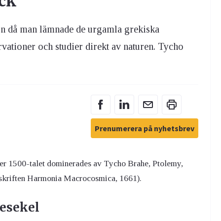
ick
ion då man lämnade de urgamla grekiska
vationer och studier direkt av naturen. Tycho
Prenumerera på nyhetsbrev
er 1500-talet dominerades av Tycho Brahe, Ptolemy,
t skriften Harmonia Macrocosmica, 1661).
sesekel