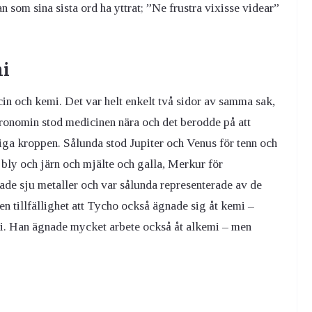
n som sina sista ord ha yttrat; ”Ne frustra vixisse videar”
mi
icin och kemi. Det var helt enkelt två sidor av samma sak,
nomin stod medicinen nära och det berodde på att
iga kroppen. Sålunda stod Jupiter och Venus för tenn och
 bly och järn och mjälte och galla, Merkur för
rade sju metaller och var sålunda representerade av de
en tillfällighet att Tycho också ägnade sig åt kemi –
i. Han ägnade mycket arbete också åt alkemi – men