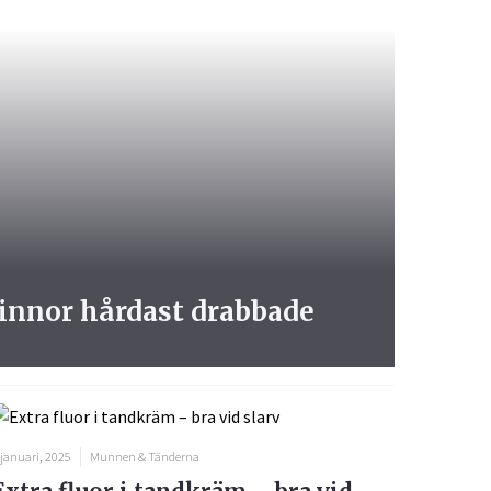
vinnor hårdast drabbade
 januari, 2025
Munnen & Tänderna