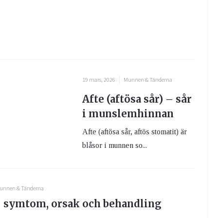
19 mars, 2026
Munnen & Tänderna
Afte (aftösa sår) – sår
i munslemhinnan
Afte (aftösa sår, aftös stomatit) är
blåsor i munnen so...
unnen & Tänderna
– symtom, orsak och behandling