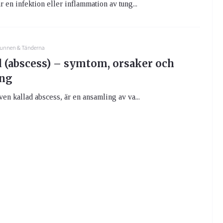
r en infektion eller inflammation av tung...
unnen & Tänderna
 (abscess) – symtom, orsaker och
ing
ven kallad abscess, är en ansamling av va...