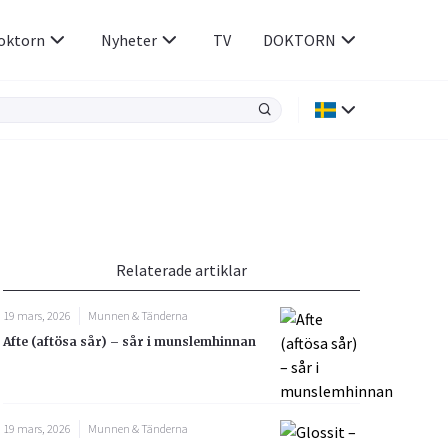
oktorn
Nyheter
TV
DOKTORN
Hjärnan & Nerver
Infektioner &
Vacciner
Hjärta & Kärl
din
e besvara
Hud & Hår
ar
n
Relaterade artiklar
Rökavvänjning
Sex & Samliv
19 mars, 2026
Munnen & Tänderna
Rörelseapparaten
Sömn & Stress
Afte (aftösa sår) – sår i munslemhinnan
icy.
19 mars, 2026
Munnen & Tänderna