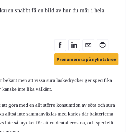
karen snabbt få en bild av hur du mår i hela
Prenumerera på nyhetsbrev
 är bekant men att vissa sura läskedrycker ger specifika
kanske inte lika välkänt.
rt att göra med en allt större konsumtion av söta och sura
ska alltså inte sammanväxlas med karies där bakterierna
 inte så mycket för att en dental erosion, och speciellt
esangrepp.