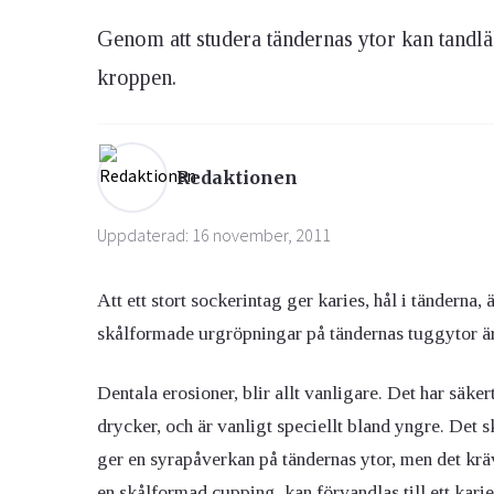
Genom att studera tändernas ytor kan tandlä
Ögon & Öron
kroppen.
Övervikt
Redaktionen
Uppdaterad: 16 november, 2011
Att ett stort sockerintag ger karies, hål i tänderna,
skålformade urgröpningar på tändernas tuggytor är 
Dentala erosioner, blir allt vanligare. Det har säke
drycker, och är vanligt speciellt bland yngre. Det 
ger en syrapåverkan på tändernas ytor, men det krävs
en skålformad cupping, kan förvandlas till ett kari