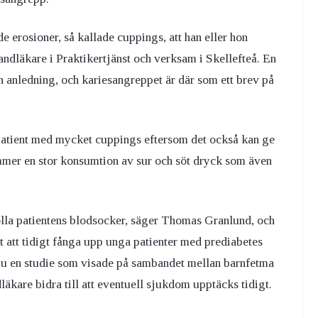
e erosioner, så kallade cuppings, att han eller hon
ndläkare i Praktikertjänst och verksam i Skellefteå. En
n anledning, och kariesangreppet är där som ett brev på
patient med mycket cuppings eftersom det också kan ge
ommer en stor konsumtion av sur och söt dryck som även
olla patientens blodsocker, säger Thomas Granlund, och
tt att tidigt fånga upp unga patienter med prediabetes
 ju en studie som visade på sambandet mellan barnfetma
äkare bidra till att eventuell sjukdom upptäcks tidigt.