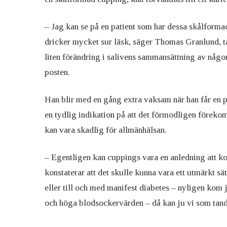
– Jag kan se på en patient som har dessa skålformad
dricker mycket sur läsk, säger Thomas Granlund, ta
liten förändring i salivens sammansättning av någo
posten.
Han blir med en gång extra vaksam när han får en 
en tydlig indikation på att det förmodligen förek
kan vara skadlig för allmänhälsan.
– Egentligen kan cuppings vara en anledning att k
konstaterar att det skulle kunna vara ett utmärkt sä
eller till och med manifest diabetes – nyligen kom
och höga blodsockervärden – då kan ju vi som tandl