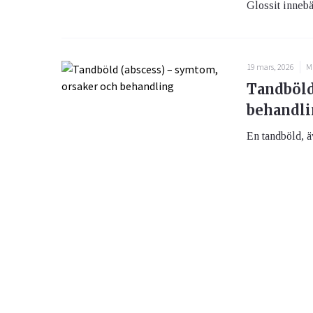
Glossit innebä
19 mars, 2026
M
Tandböld
behandl
En tandböld, ä