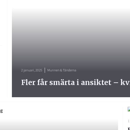
2 januari, 2025
Munnen & Tänderna
Fler får smärta i ansiktet – k
1