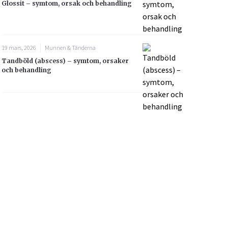
Glossit – symtom, orsak och behandling
19 mars, 2026
Munnen & Tänderna
Tandböld (abscess) – symtom, orsaker
och behandling