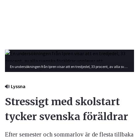
En undersökningen från Ipren visar att en tredjedel, 33 procent, av alla svenska föräldrar upplever att terminsstarten gör dem stressade. Foto: Shutterstock
Lyssna
Stressigt med skolstart
tycker svenska föräldrar
Efter semester och sommarlov är de flesta tillbaka