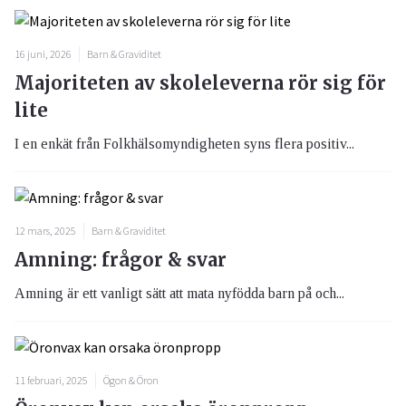
16 juni, 2026
Barn & Graviditet
Majoriteten av skoleleverna rör sig för
lite
I en enkät från Folkhälsomyndigheten syns flera positiv...
12 mars, 2025
Barn & Graviditet
Amning: frågor & svar
Amning är ett vanligt sätt att mata nyfödda barn på och...
11 februari, 2025
Ögon & Öron