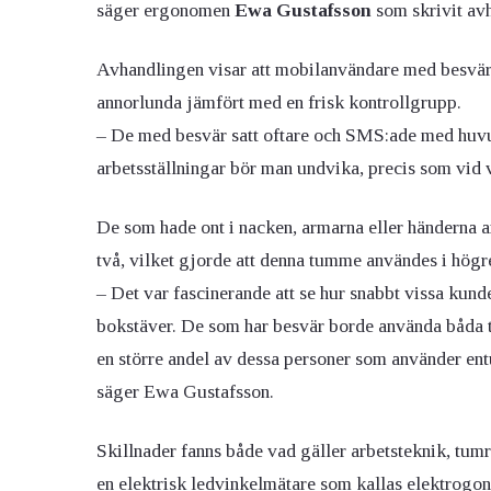
säger ergonomen
Ewa Gustafsson
som skrivit av
Avhandlingen visar att mobilanvändare med besvär
annorlunda jämfört med en frisk kontrollgrupp.
– De med besvär satt oftare och SMS:ade med huvud
arbetsställningar bör man undvika, precis som vid 
De som hade ont i nacken, armarna eller händerna a
två, vilket gjorde att denna tumme användes i högr
– Det var fascinerande att se hur snabbt vissa kund
bokstäver. De som har besvär borde använda båda t
en större andel av dessa personer som använder e
säger Ewa Gustafsson.
Skillnader fanns både vad gäller arbetsteknik, tum
en elektrisk ledvinkelmätare som kallas elektrogo