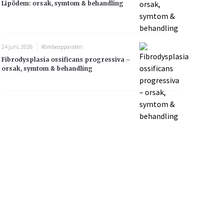
Lipödem: orsak, symtom & behandling
24 juni, 2026
Rörelseapparaten
Fibrodysplasia ossificans progressiva –
orsak, symtom & behandling