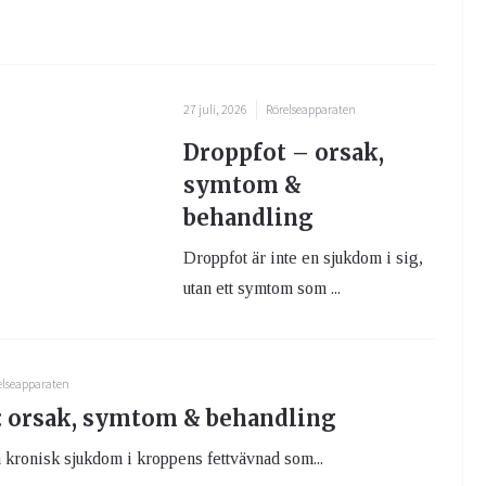
27 juli, 2026
Rörelseapparaten
Droppfot – orsak,
symtom &
behandling
Droppfot är inte en sjukdom i sig,
utan ett symtom som ...
elseapparaten
 orsak, symtom & behandling
kronisk sjukdom i kroppens fettvävnad som...