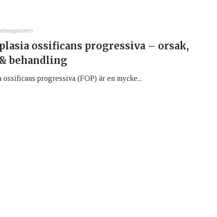
relseapparaten
lasia ossificans progressiva – orsak,
& behandling
 ossificans progressiva (FOP) är en mycke...