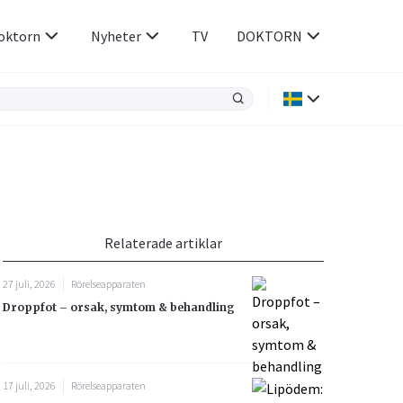
oktorn
Nyheter
TV
DOKTORN
Hjärnan & Nerver
Infektioner &
Vacciner
Hjärta & Kärl
din
e besvara
Hud & Hår
ar
n
Relaterade artiklar
Rökavvänjning
Sex & Samliv
27 juli, 2026
Rörelseapparaten
Rörelseapparaten
Sömn & Stress
Droppfot – orsak, symtom & behandling
icy.
17 juli, 2026
Rörelseapparaten