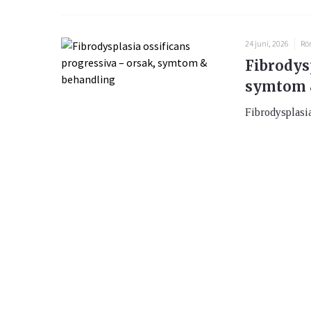
24 juni, 2026
Rö
Fibrodysp
symtom 
Fibrodysplasia