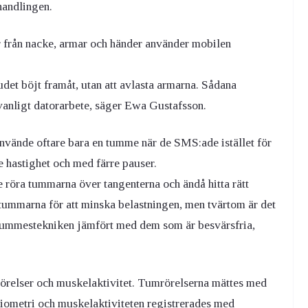
handlingen.
 från nacke, armar och händer använder mobilen
et böjt framåt, utan att avlasta armarna. Sådana
vanligt datorarbete, säger Ewa Gustafsson.
nvände oftare bara en tumme när de SMS:ade istället för
e hastighet och med färre pauser.
e röra tummarna över tangenterna och ändå hitta rätt
ummarna för att minska belastningen, men tvärtom är det
ntummestekniken jämfört med dem som är besvärsfria,
rörelser och muskelaktivitet. Tumrörelserna mättes med
niometri och muskelaktiviteten registrerades med