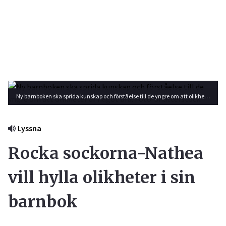
Ny barnboken ska sprida kunskap och förståelse till de yngre om att olikheter är något bra. Foto: Shutterstock
Lyssna
Rocka sockorna-Nathea
vill hylla olikheter i sin
barnbok