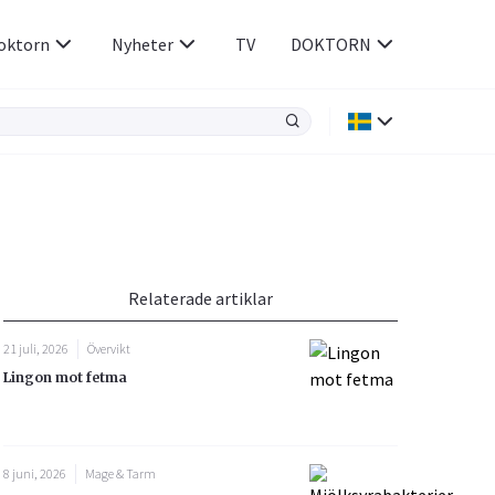
oktorn
Nyheter
TV
DOKTORN
Hjärnan & Nerver
Infektioner &
Vacciner
Hjärta & Kärl
din
e besvara
Hud & Hår
ar
n
Relaterade artiklar
Rökavvänjning
Sex & Samliv
21 juli, 2026
Övervikt
Rörelseapparaten
Sömn & Stress
Lingon mot fetma
icy.
8 juni, 2026
Mage & Tarm