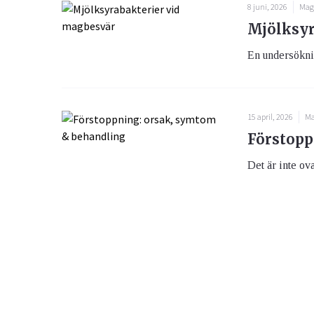
8 juni, 2026
Mag
Mjölksyr
En undersöknin
15 april, 2026
Ma
Förstopp
Det är inte ova