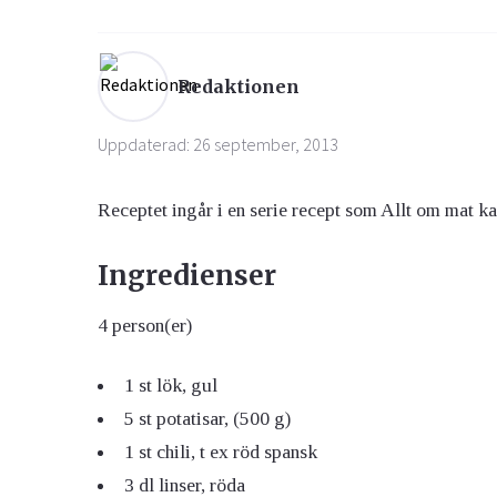
Ögon & Öron
Redaktionen
Övervikt
Uppdaterad: 26 september, 2013
Receptet ingår i en serie recept som Allt om mat ka
Ingredienser
4 person(er)
1 st
lök, gul
5 st
potatisar, (500 g)
1 st
chili, t ex röd spansk
3 dl
linser, röda