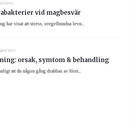
e & Tarm
abakterier vid magbesvär
g har visat att stress, oregelbundna levn...
ge & Tarm
ning: orsak, symtom & behandling
nligt att du någon gång drabbas av först...