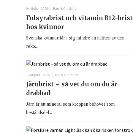
9 oktober, 2025
Barn & Graviditet
Folsyrabrist och vitamin B12-brist
hos kvinnor
Svenska kvinnor får i sig mindre än hälften av den
reko...
12 augusti, 2025
Mat & Vitaminer
Järnbrist – så vet du om du är
drabbad
Järn är ett mineral som kroppen behöver som
beståndsdel...