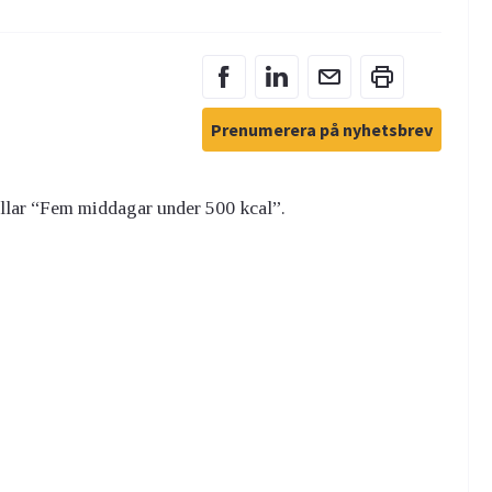
Prenumerera på nyhetsbrev
llar “
Fem middagar under 500 kcal”.