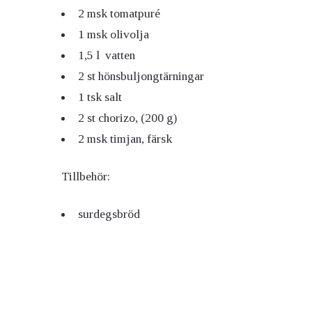
2 msk
tomatpuré
1 msk
olivolja
1,5 l
vatten
2 st
hönsbuljongtärningar
1 tsk
salt
2 st
chorizo, (200 g)
2 msk
timjan, färsk
Tillbehör:
surdegsbröd