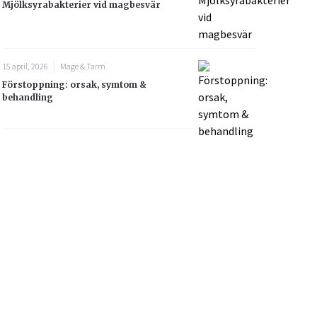
Mjölksyrabakterier vid magbesvär
15 april, 2026
Mage & Tarm
Förstoppning: orsak, symtom &
behandling