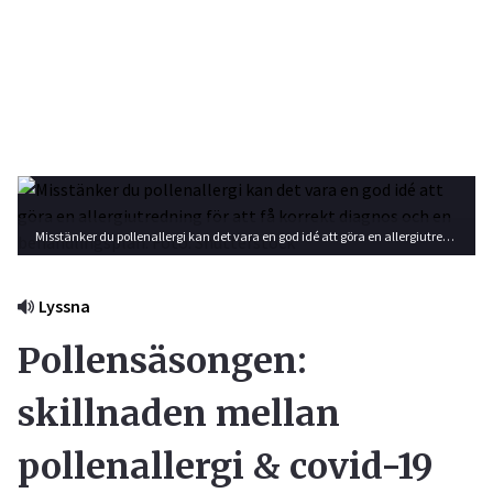
Misstänker du pollenallergi kan det vara en god idé att göra en allergiutredning för att få korrekt diagnos och en behandlingsplan. Foto: Shutterstock
Lyssna
Pollensäsongen:
skillnaden mellan
pollenallergi & covid-19