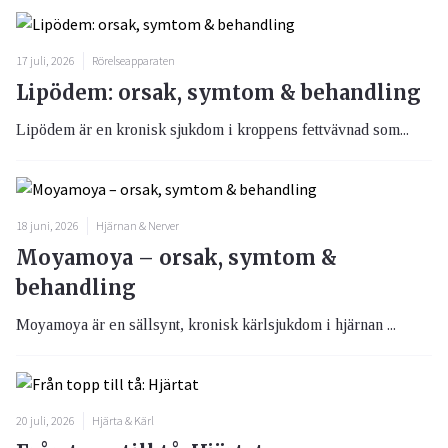
17 juli, 2026
Rörelseapparaten
Lipödem: orsak, symtom & behandling
Lipödem är en kronisk sjukdom i kroppens fettvävnad som...
18 juni, 2026
Hjärnan & Nerver
Moyamoya – orsak, symtom &
behandling
Moyamoya är en sällsynt, kronisk kärlsjukdom i hjärnan ...
20 juli, 2026
Hjärta & Kärl