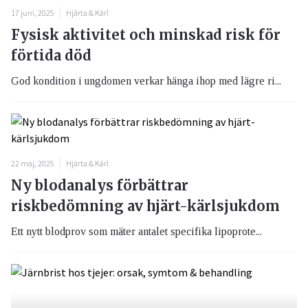
17 juni, 2025
Hjärta & Kärl
Fysisk aktivitet och minskad risk för
förtida död
God kondition i ungdomen verkar hänga ihop med lägre ri...
22 maj, 2025
Hjärta & Kärl
Ny blodanalys förbättrar
riskbedömning av hjärt-kärlsjukdom
Ett nytt blodprov som mäter antalet specifika lipoprote...