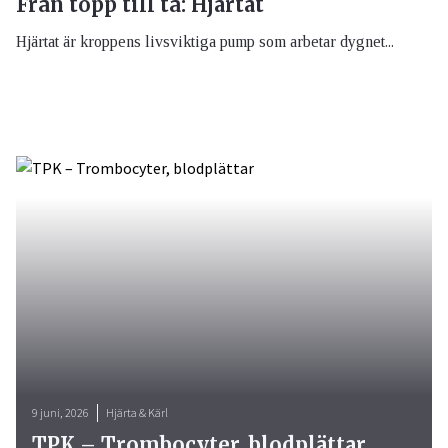
Från topp till tå: Hjärtat
Hjärtat är kroppens livsviktiga pump som arbetar dygnet...
9 juni, 2026
Hjärta & Kärl
TPK – Trombocyter, blodplättar