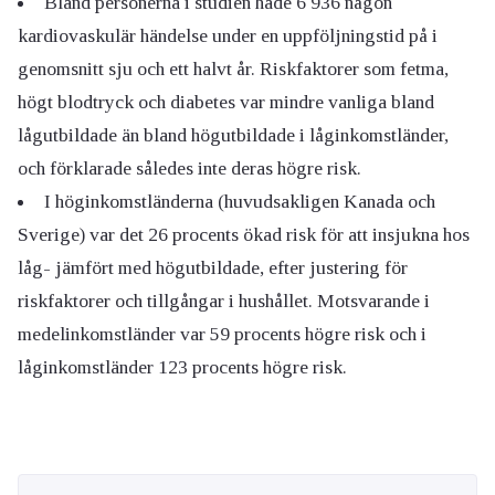
Bland personerna i studien hade 6 936 någon
kardiovaskulär händelse under en uppföljningstid på i
genomsnitt sju och ett halvt år. Riskfaktorer som fetma,
högt blodtryck och diabetes var mindre vanliga bland
lågutbildade än bland högutbildade i låginkomstländer,
och förklarade således inte deras högre risk.
I höginkomstländerna (huvudsakligen Kanada och
Sverige) var det 26 procents ökad risk för att insjukna hos
låg- jämfört med högutbildade, efter justering för
riskfaktorer och tillgångar i hushållet. Motsvarande i
medelinkomstländer var 59 procents högre risk och i
låginkomstländer 123 procents högre risk.