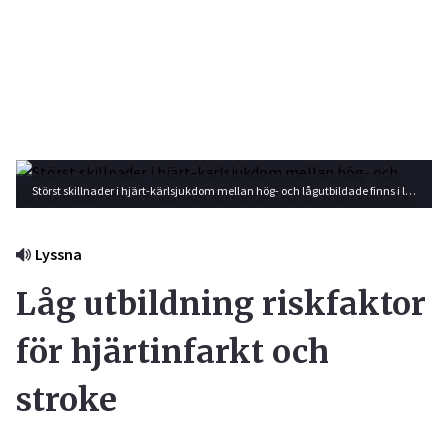
Störst skillnader i hjärt-kärlsjukdom mellan hög- och lågutbildade finns i låginkomstländer. Foto: Shutterstock
Lyssna
Låg utbildning riskfaktor
för hjärtinfarkt och
stroke