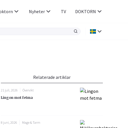
oktorn
Nyheter
TV
DOKTORN
Hjärnan & Nerver
Infektioner &
Vacciner
Hjärta & Kärl
din
e besvara
Hud & Hår
ar
n
Relaterade artiklar
Rökavvänjning
Sex & Samliv
21 juli, 2026
Övervikt
Rörelseapparaten
Sömn & Stress
Lingon mot fetma
icy.
8 juni, 2026
Mage & Tarm