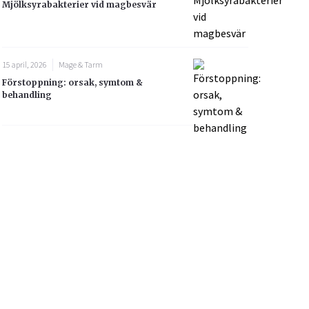
Mjölksyrabakterier vid magbesvär
15 april, 2026
Mage & Tarm
Förstoppning: orsak, symtom &
behandling