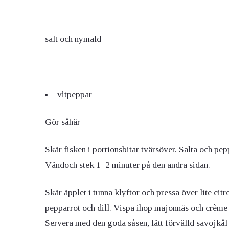
salt och nymald
vitpeppar
Gör såhär
Skär fisken i portionsbitar tvärsöver. Salta och pe
Vändoch stek 1–2 minuter på den andra sidan.
Skär äpplet i tunna klyftor och pressa över lite cit
pepparrot och dill. Vispa ihop majonnäs och crème 
Servera med den goda såsen, lätt förvälld savojkål 