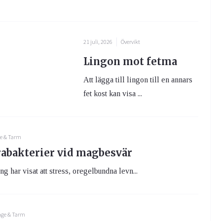
21 juli, 2026
Övervikt
Lingon mot fetma
Att lägga till lingon till en annars
fet kost kan visa ...
e & Tarm
abakterier vid magbesvär
g har visat att stress, oregelbundna levn...
ge & Tarm