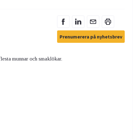
Prenumerera på nyhetsbrev
flesta munnar och smaklökar.