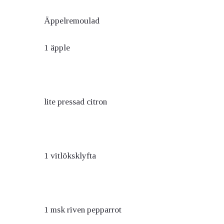
Äppelremoulad
1 äpple
lite pressad citron
1 vitlöksklyfta
1 msk riven pepparrot