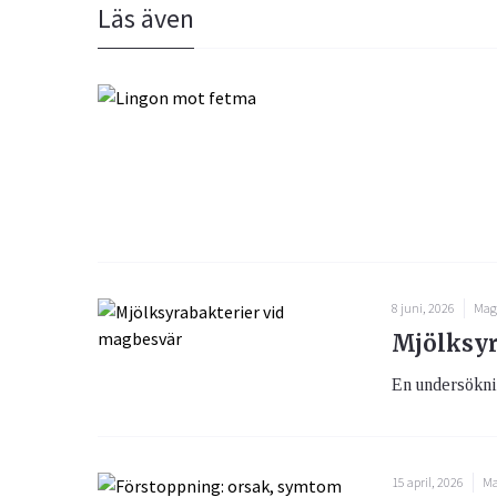
Läs även
8 juni, 2026
Mag
Mjölksyr
En undersöknin
15 april, 2026
Ma