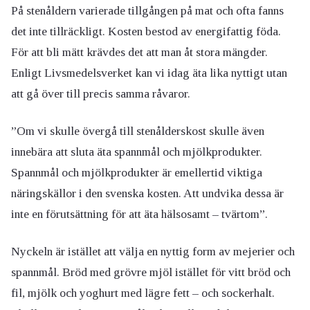
På stenåldern varierade tillgången på mat och ofta fanns
det inte tillräckligt. Kosten bestod av energifattig föda.
För att bli mätt krävdes det att man åt stora mängder.
Enligt Livsmedelsverket kan vi idag äta lika nyttigt utan
att gå över till precis samma råvaror.
”Om vi skulle övergå till stenålderskost skulle även
innebära att sluta äta spannmål och mjölkprodukter.
Spannmål och mjölkprodukter är emellertid viktiga
näringskällor i den svenska kosten. Att undvika dessa är
inte en förutsättning för att äta hälsosamt – tvärtom”.
Nyckeln är istället att välja en nyttig form av mejerier och
spannmål. Bröd med grövre mjöl istället för vitt bröd och
fil, mjölk och yoghurt med lägre fett – och sockerhalt.