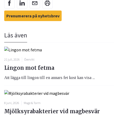
Prenumerera på nyhetsbrev
Läs även
21 juli, 2026
Övervikt
Lingon mot fetma
Att lägga till lingon till en annars fet kost kan visa ...
8 juni, 2026
Mage & Tarm
Mjölksyrabakterier vid magbesvär