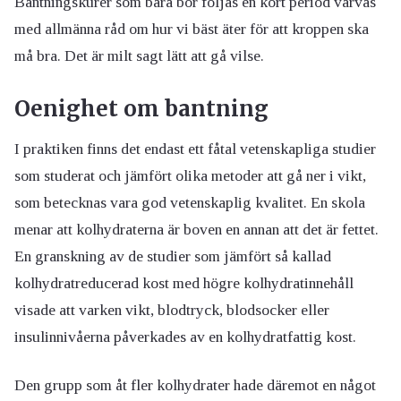
Bantningskurer som bara bör följas en kort period varvas
med allmänna råd om hur vi bäst äter för att kroppen ska
må bra. Det är milt sagt lätt att gå vilse.
Oenighet om bantning
I praktiken finns det endast ett fåtal vetenskapliga studier
som studerat och jämfört olika metoder att gå ner i vikt,
som betecknas vara god vetenskaplig kvalitet. En skola
menar att kolhydraterna är boven en annan att det är fettet.
En granskning av de studier som jämfört så kallad
kolhydratreducerad kost med högre kolhydratinnehåll
visade att varken vikt, blodtryck, blodsocker eller
insulinnivåerna påverkades av en kolhydratfattig kost.
Den grupp som åt fler kolhydrater hade däremot en något