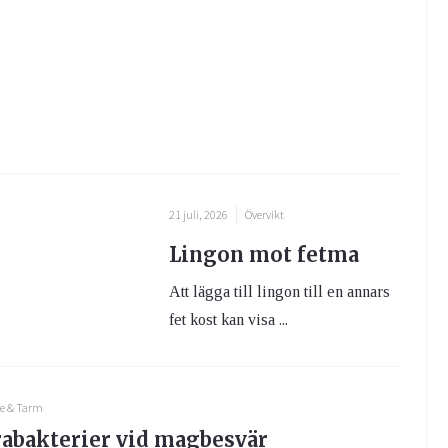
21 juli, 2026
Övervikt
Lingon mot fetma
Att lägga till lingon till en annars
fet kost kan visa ...
e & Tarm
abakterier vid magbesvär