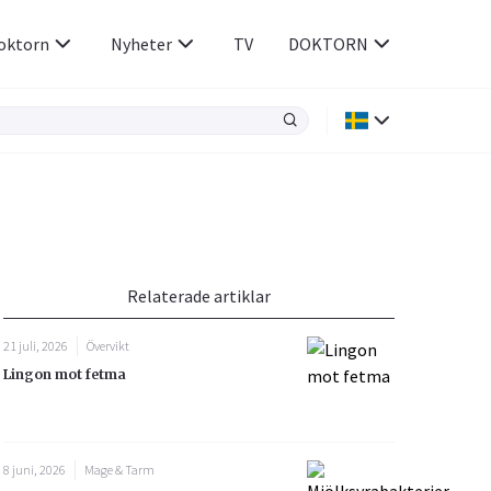
oktorn
Nyheter
TV
DOKTORN
Hjärnan & Nerver
Infektioner &
Vacciner
Hjärta & Kärl
din
e besvara
Hud & Hår
ar
n
Relaterade artiklar
Rökavvänjning
Sex & Samliv
21 juli, 2026
Övervikt
Rörelseapparaten
Sömn & Stress
Lingon mot fetma
icy.
8 juni, 2026
Mage & Tarm