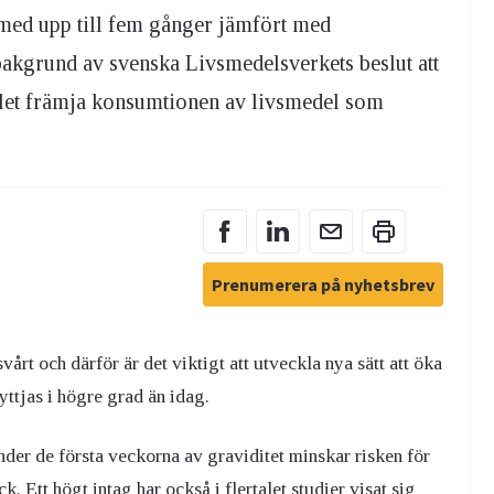
d med upp till fem gånger jämfört med
bakgrund av svenska Livsmedelsverkets beslut att
ället främja konsumtionen av livsmedel som
Prenumerera på nyhetsbrev
vårt och därför är det viktigt att utveckla nya sätt att öka
nyttjas i högre grad än idag.
 under de första veckorna av graviditet minskar risken för
 Ett högt intag har också i flertalet studier visat sig