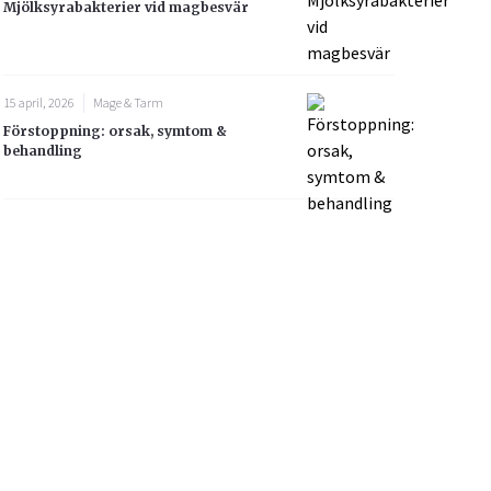
Mjölksyrabakterier vid magbesvär
15 april, 2026
Mage & Tarm
Förstoppning: orsak, symtom &
behandling