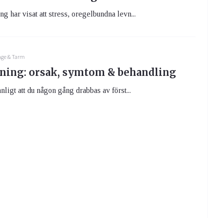
g har visat att stress, oregelbundna levn...
ge & Tarm
ning: orsak, symtom & behandling
nligt att du någon gång drabbas av först...