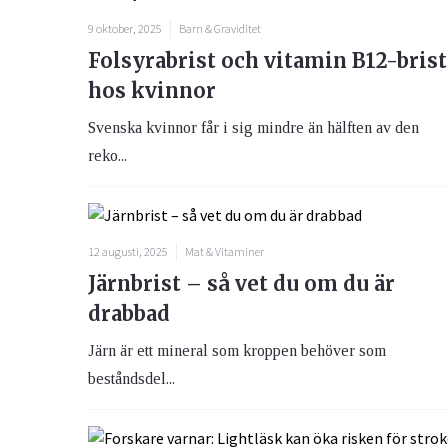
9 oktober, 2025
Barn & Graviditet
Folsyrabrist och vitamin B12-brist
hos kvinnor
Svenska kvinnor får i sig mindre än hälften av den
reko...
12 augusti, 2025
Mat & Vitaminer
Järnbrist – så vet du om du är
drabbad
Järn är ett mineral som kroppen behöver som
beståndsdel...