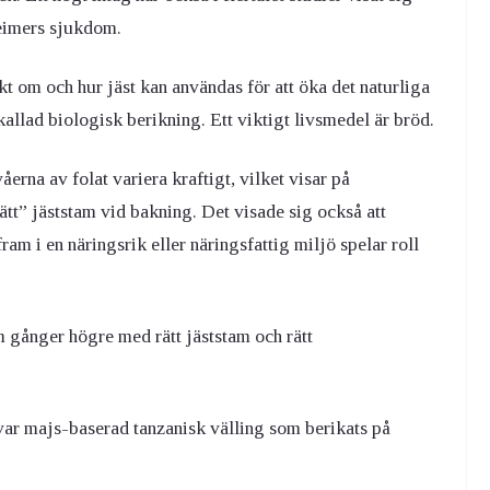
heimers sjukdom.
t om och hur jäst kan användas för att öka det naturliga
 kallad biologisk berikning. Ett viktigt livsmedel är bröd.
erna av folat variera kraftigt, vilket visar på
ätt” jäststam vid bakning. Det visade sig också att
ram i en näringsrik eller näringsfattig miljö spelar roll
fem gånger högre med rätt jäststam och rätt
var majs-baserad tanzanisk välling som berikats på