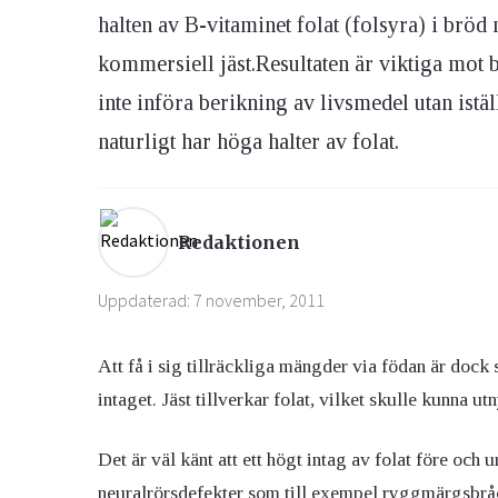
halten av B-vitaminet folat (folsyra) i brö
kommersiell jäst.Resultaten är viktiga mot 
Ögon & Öron
Övervikt
inte införa berikning av livsmedel utan ist
naturligt har höga halter av folat.
Redaktionen
Uppdaterad: 7 november, 2011
Att få i sig tillräckliga mängder via födan är dock s
intaget. Jäst tillverkar folat, vilket skulle kunna ut
Det är väl känt att ett högt intag av folat före och
neuralrörsdefekter som till exempel ryggmärgsbråck.