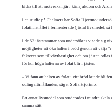
bidra till att motverka hjärt-kärlsjukdom och Alz
I en studie på Chalmers har Sofia Hjortmo undersök
folatinnehållet i fermenterade (jästa) livsmedel, så
I de 52 jäststammar som undersöktes visade sig nivå
möjligheter att öka halten i bröd genom att välja “r
faktorer som tillväxthastighet och om jästen odlas f
för hur höga halterna av folat blir i jästen.
– Vi fann att halten av folat i vitt bröd kunde bli 
odlingsförhållanden, säger Sofia Hjortmo.
Ett annat livsmedel som studerades i mindre skala 
samma sätt.