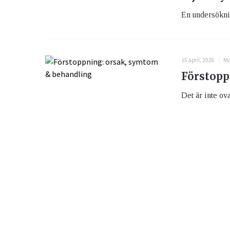
En undersöknin
15 april, 2026
Ma
Förstopp
Det är inte ova