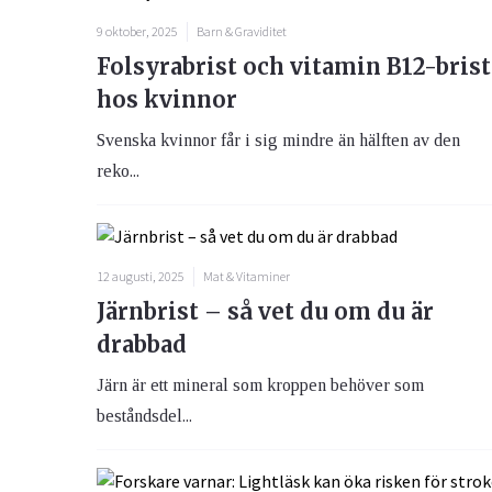
9 oktober, 2025
Barn & Graviditet
Folsyrabrist och vitamin B12-brist
hos kvinnor
Svenska kvinnor får i sig mindre än hälften av den
reko...
12 augusti, 2025
Mat & Vitaminer
Järnbrist – så vet du om du är
drabbad
Järn är ett mineral som kroppen behöver som
beståndsdel...