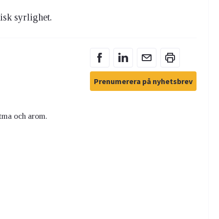
sk syrlighet.
Prenumerera på nyhetsbrev
tma och arom.