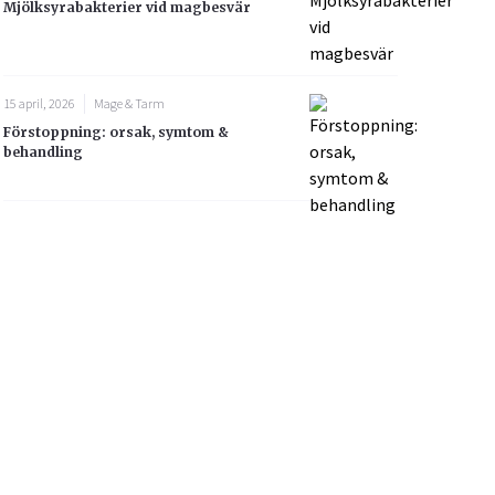
Mjölksyrabakterier vid magbesvär
15 april, 2026
Mage & Tarm
Förstoppning: orsak, symtom &
behandling