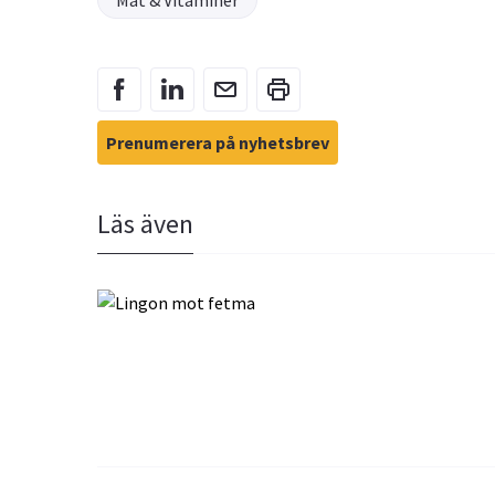
Mat & Vitaminer
Prenumerera på nyhetsbrev
Läs även