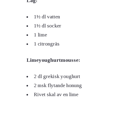
Lag:
1½ dl vatten
1½ dl socker
1 lime
1 citrongräs
Limeyoughurtmousse:
2 dl grekisk youghurt
2 msk flytande honung
Rivet skal av en lime