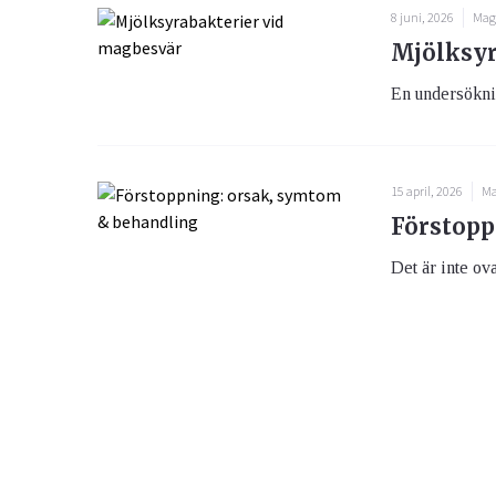
8 juni, 2026
Mag
Mjölksyr
En undersöknin
15 april, 2026
Ma
Förstopp
Det är inte ova