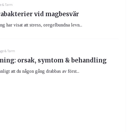
e & Tarm
abakterier vid magbesvär
g har visat att stress, oregelbundna levn...
ge & Tarm
ning: orsak, symtom & behandling
nligt att du någon gång drabbas av först...