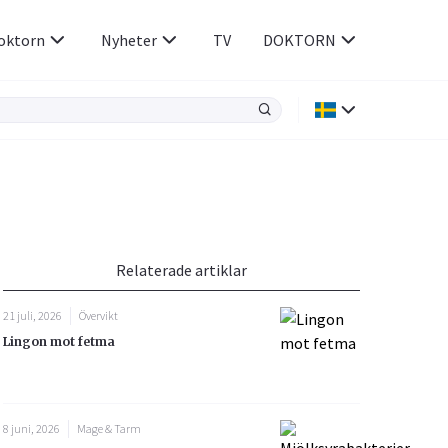
oktorn
Nyheter
TV
DOKTORN
Hjärnan & Nerver
Infektioner &
Vacciner
Hjärta & Kärl
din
e besvara
Hud & Hår
ar
n
Relaterade artiklar
Rökavvänjning
Sex & Samliv
21 juli, 2026
Övervikt
Rörelseapparaten
Sömn & Stress
Lingon mot fetma
icy.
8 juni, 2026
Mage & Tarm