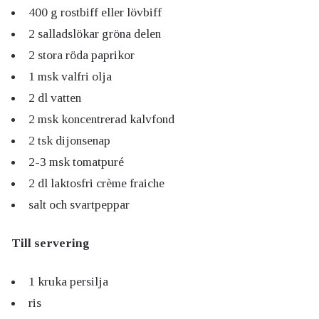
400 g rostbiff eller lövbiff
2 salladslökar gröna delen
2 stora röda paprikor
1 msk valfri olja
2 dl vatten
2 msk koncentrerad kalvfond
2 tsk dijonsenap
2-3 msk tomatpuré
2 dl laktosfri crème fraiche
salt och svartpeppar
Till servering
1 kruka persilja
ris