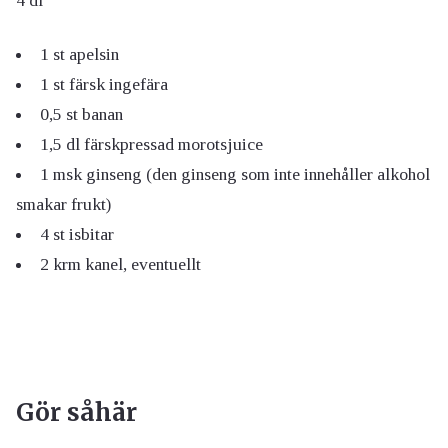
4 dl
1 st
apelsin
1 st färsk ingefära
0,5 st
banan
1,5 dl färskpressad
morotsjuice
1 msk
ginseng (den ginseng som inte innehåller alkohol
smakar frukt)
4 st
isbitar
2 krm
kanel, eventuellt
Gör såhär