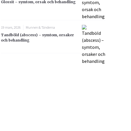
Glossit – symtom, orsak och behandling
19 mars, 2026
Munnen & Tänderna
Tandböld (abscess) – symtom, orsaker
och behandling