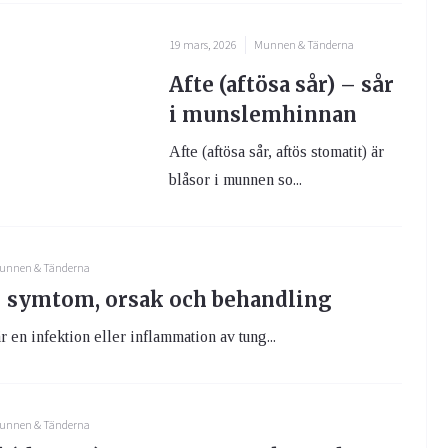
19 mars, 2026
Munnen & Tänderna
Afte (aftösa sår) – sår
i munslemhinnan
Afte (aftösa sår, aftös stomatit) är
blåsor i munnen so...
unnen & Tänderna
– symtom, orsak och behandling
r en infektion eller inflammation av tung...
unnen & Tänderna