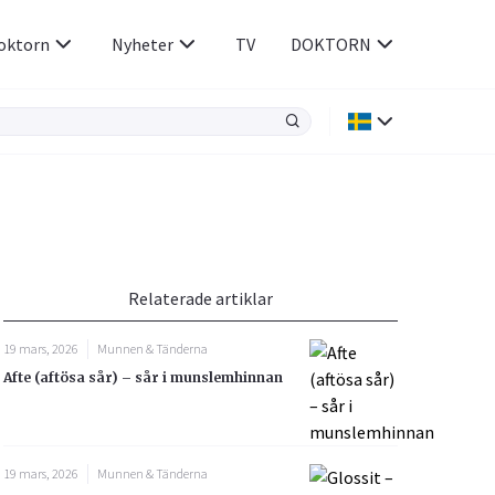
oktorn
Nyheter
TV
DOKTORN
Hjärnan & Nerver
Infektioner &
Vacciner
Hjärta & Kärl
din
e besvara
Hud & Hår
ar
n
Relaterade artiklar
Rökavvänjning
Sex & Samliv
19 mars, 2026
Munnen & Tänderna
Rörelseapparaten
Sömn & Stress
Afte (aftösa sår) – sår i munslemhinnan
icy.
19 mars, 2026
Munnen & Tänderna