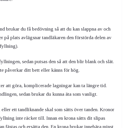
and brukar du få bedövning så att du kan slappna av och
er på plats avlägsnar tandläkaren den förstörda delen av
fyllning).
yllningen, sedan putsas den så att den blir blank och slät.
te påverkar ditt bett eller känns för hög.
r att göra, komplicerade lagningar kan ta längre tid.
ndlingen, sedan brukar du kunna äta som vanligt.
 eller ett tandliknande skal som sätts över tanden. Kronor
llning inte räcker till. Innan en krona sätts dit slipas
kan fästas och ersätta den. En krona brukar innebära minst