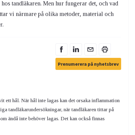
n hos tandläkaren. Men hur fungerar det, och vad
tittar vi närmare på olika metoder, material och
r.
Prenumerera på nyhetsbrev
vit ett hål. När hål inte lagas kan det orsaka inflammation
iga tandläkarundersökningar, när tandläkaren tittar på
 som ändå inte behöver lagas. Det kan också finnas