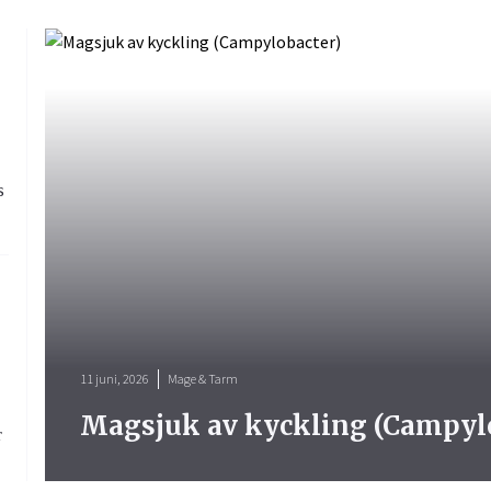
s
11 juni, 2026
Mage & Tarm
Magsjuk av kyckling (Campyl
r