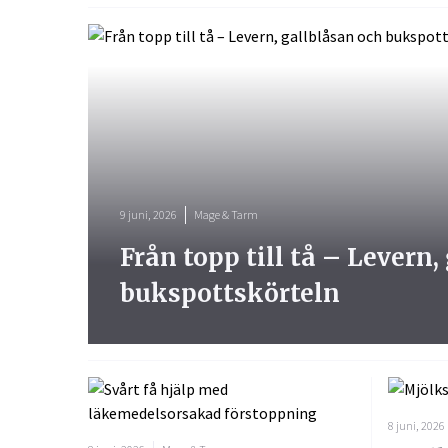
9 juni, 2026
Mage & Tarm
Från topp till tå – Levern,
bukspottskörteln
8 juni, 2026