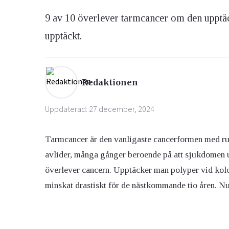
9 av 10 överlever tarmcancer om den upptäck
Ögon & Öron
upptäckt.
Övervikt
Redaktionen
Uppdaterad: 27 december, 2024
Tarmcancer är den vanligaste cancerformen med run
avlider, många gånger beroende på att sjukdomen u
överlever cancern. Upptäcker man polyper vid kolos
minskat drastiskt för de nästkommande tio åren. Nu