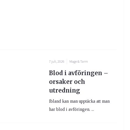
7 juli, 2026
Mage & Tarm
Blod i avföringen –
orsaker och
utredning
Ibland kan man upptäcka att man
har blod i avföringen. ...