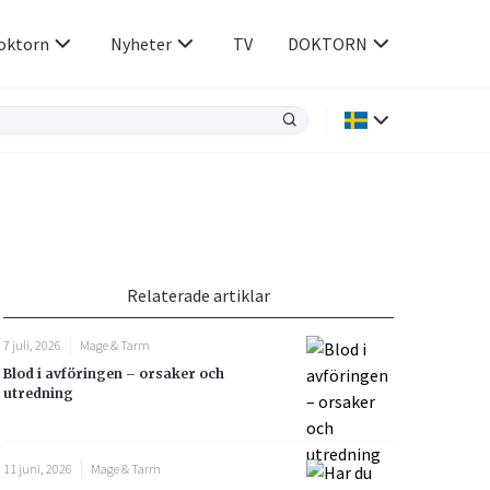
oktorn
Nyheter
TV
DOKTORN
Hjärnan & Nerver
Infektioner &
Vacciner
Hjärta & Kärl
din
e besvara
Hud & Hår
ar
n
Relaterade artiklar
Rökavvänjning
Sex & Samliv
7 juli, 2026
Mage & Tarm
Rörelseapparaten
Sömn & Stress
Blod i avföringen – orsaker och
icy.
utredning
11 juni, 2026
Mage & Tarm