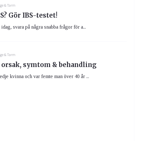
ge & Tarm
S? Gör IBS-testet!
idag, svara på några snabba frågor för a...
ge & Tarm
: orsak, symtom & behandling
edje kvinna och var femte man över 40 år ...