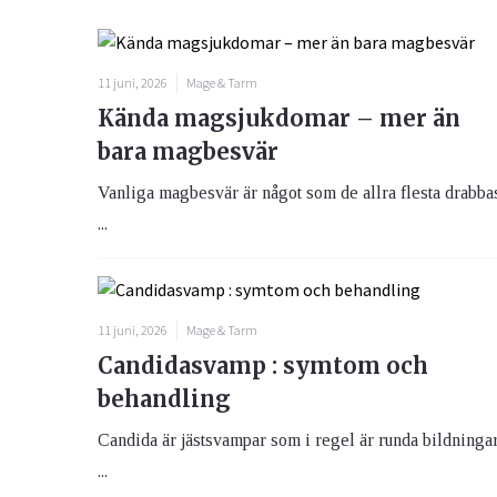
11 juni, 2026
Mage & Tarm
Kända magsjukdomar – mer än
bara magbesvär
Vanliga magbesvär är något som de allra flesta drabba
...
11 juni, 2026
Mage & Tarm
Candidasvamp : symtom och
behandling
Candida är jästsvampar som i regel är runda bildninga
...