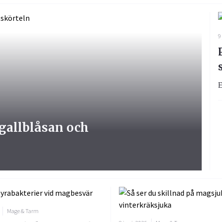
9
E
 gallblåsan och
Mage & Tarm