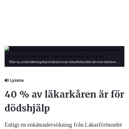
Efter ny undersökning bland läkare inser läkarförbundet att man behöver ha ett mer öppet sinne vad gäller dödshjälp. Foto: Shutterstock
Lyssna
40 % av läkarkåren är för
dödshjälp
Enligt en enkätundersökning från Läkarförbundet