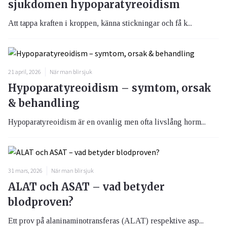
sjukdomen hypoparatyreoidism
Att tappa kraften i kroppen, känna stickningar och få k...
21 april, 2026
När man blir sjuk
Hypoparatyreoidism – symtom, orsak
& behandling
Hypoparatyreoidism är en ovanlig men ofta livslång horm...
31 mars, 2026
När man blir sjuk
ALAT och ASAT – vad betyder
blodproven?
Ett prov på alaninaminotransferas (ALAT) respektive asp...