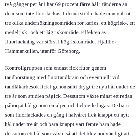
två gånger per år i har 69 procent färre hål i tänderna än
dem som inte fluorlackas. I denna studie hade man valt ut
tre olika undersökningsområden för karies, ett högrisk-, ett
medelrisk- och ett lågriskområde. Effekten av
fluorlackning var störst i högriskområdet Hjällbo-
Hammarkullen, utanför Göteborg.
Kontrollgruppen som endast fick fluor genom
tandborstning med fluortandkräm och eventuellt vid
tandläkarbesök fick i genomsnitt drygt tre nya hål under de
tre år som studien pågick. Dessutom växte minst ett redan
påbörjat hål genom emaljen och behövde lagas. De barn
som fluorlackades en gång i halvåret fick knappt ett nytt
hål under tre år och bara knappt vart femte barn hade
dessutom ett hål som växte så att det blev nödvändigt att