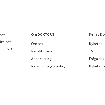
Om DOKTORN
Mer av D
och
ård och
Om oss
Nyheter
edia AB
Redaktionen
TV
Annonsering
Fråga dok
Personuppgiftspolicy
Nyhetsbr