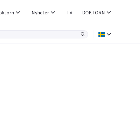
oktorn
Nyheter
TV
DOKTORN
Hjärnan & Nerver
Infektioner &
Vacciner
Hjärta & Kärl
din
e besvara
Hud & Hår
ar
n
Rökavvänjning
Sex & Samliv
Rörelseapparaten
Sömn & Stress
icy.