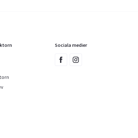
oktorn
Sociala medier
torn
ev