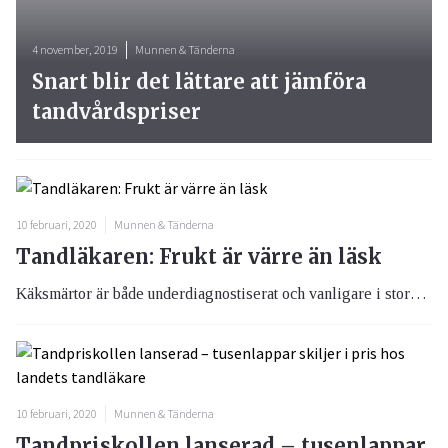
4 november, 2019
Munnen & Tänderna
Snart blir det lättare att jämföra
tandvårdspriser
10 februari, 2020
Munnen & Tänderna
Tandläkaren: Frukt är värre än läsk
Käksmärtor är både underdiagnostiserat och vanligare i storstadsområden och när det kommer till ett annat munproblem, syraskador på tänderna, är orsaken frätande magsyra och frukt snarare än läsk.
10 februari, 2020
Munnen & Tänderna
Tandpriskollen lanserad – tusenlappar