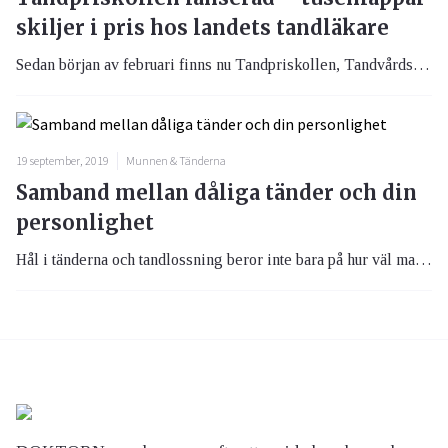
skiljer i pris hos landets tandläkare
Sedan början av februari finns nu Tandpriskollen, Tandvårds- och Läkemedelsförmånsverkets, TLV, prisjämförelsetjänst för tandvård tillgänglig. Av Tandpriskollen framgår att det kan skilja flera tusenlappar mellan det högsta och lägsta priset för en tandvårdsbehandling. Samtidigt visar en undersökning att få tandläkare tror att Tandpriskollen kommer påverka prissättningen inom tandvården.
19 september, 2019
Munnen & Tänderna
Samband mellan dåliga tänder och din
personlighet
Hål i tänderna och tandlossning beror inte bara på hur väl man sköter sin munhygien och hur mycket godis man äter. Faktorer som personlighet kan spela roll.