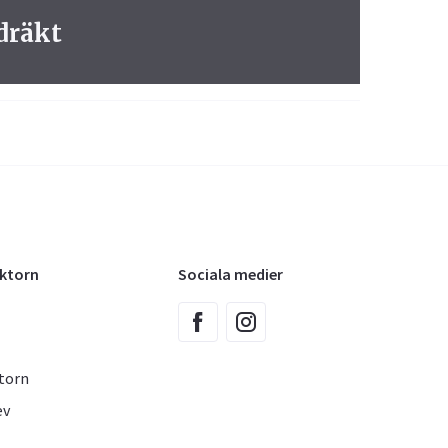
dräkt
oktorn
Sociala medier
torn
ev