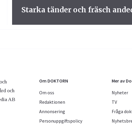
Starka tänder och fräsch ande
Om DOKTORN
Mer av D
och
ård och
Om oss
Nyheter
edia AB
Redaktionen
TV
Annonsering
Fråga dok
Personuppgiftspolicy
Nyhetsbr