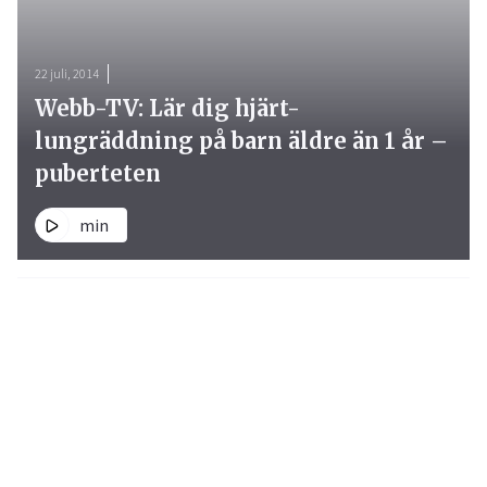
22 juli, 2014
Webb-TV: Lär dig hjärt-
lungräddning på barn äldre än 1 år –
puberteten
min