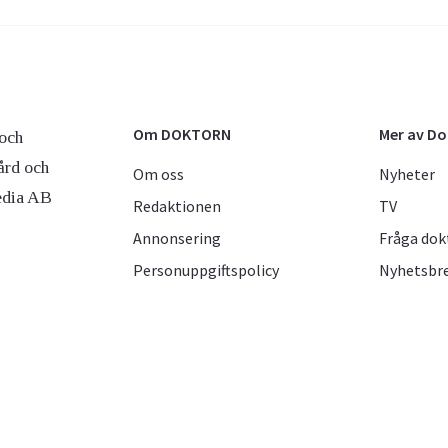
Om DOKTORN
Mer av D
och
ård och
Om oss
Nyheter
edia AB
Redaktionen
TV
Annonsering
Fråga dok
Personuppgiftspolicy
Nyhetsbr