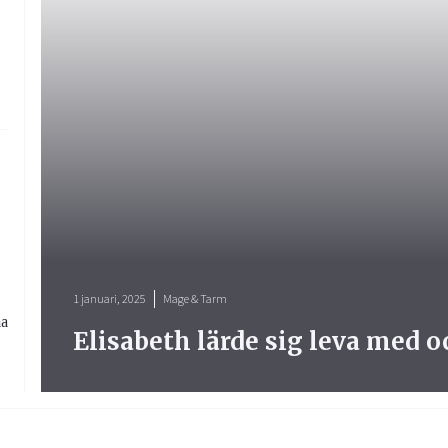
1 januari, 2025
Mage & Tarm
ma
Elisabeth lärde sig leva med o