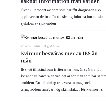
saknar information från vården
Över 70 procent av dem som har fått diagnosen IBS
upplever att de inte fått tillräcklig information om sin
sjukdom av sjukvården.
22 oktober, 2020
Mage & Tarm
Kvinnor besväras mer av IBS än
män
IBS, ett tillstånd som irriterar tarmen, är svårare för
kvinnor att hantera än vad det är för män som har sam
problem. En anledning tros vara att mag- och
tarmproblem innebär hög skämsfaktor för kvinnorna.