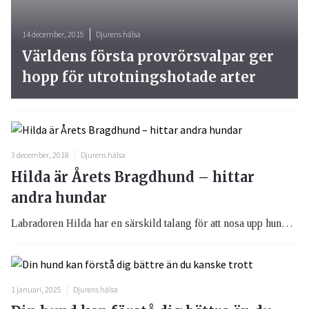
14 december, 2015
Djurens hälsa
Världens första provrörsvalpar ger
hopp för utrotningshotade arter
3 december, 2018
Djurens hälsa
Hilda är Årets Bragdhund – hittar
andra hundar
Labradoren Hilda har en särskild talang för att nosa upp hundar som har sprungit bort, något som nu har belönat henne med Årets Bragdhund 2018.
1 januari, 2025
Djurens hälsa