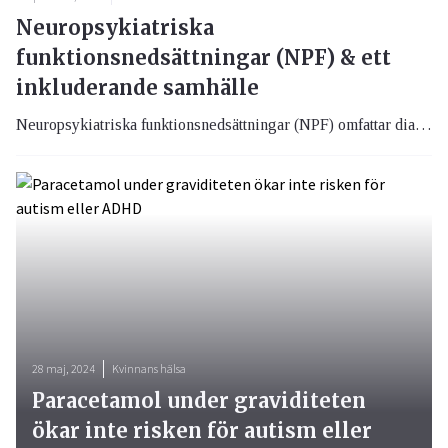
Neuropsykiatriska
funktionsnedsättningar (NPF) & ett
inkluderande samhälle
Neuropsykiatriska funktionsnedsättningar (NPF) omfattar diagnoser som ADHD, autism, Tourettes syndrom och språkstörningar. Dessa tillstånd är ofta livslånga och individer kan behöva hitta strategier och hjälpmedel för att hantera sina utmaningar. Många personer har flera av dessa funktionsnedsättningar samtidigt, och forskning har visat att det finns förändringar i hjärnan hos människor med NPF. Diagnostisering sker genom att se till individens specifika utmaningar och behov.
28 maj, 2024
Kvinnans hälsa
Paracetamol under graviditeten
ökar inte risken för autism eller