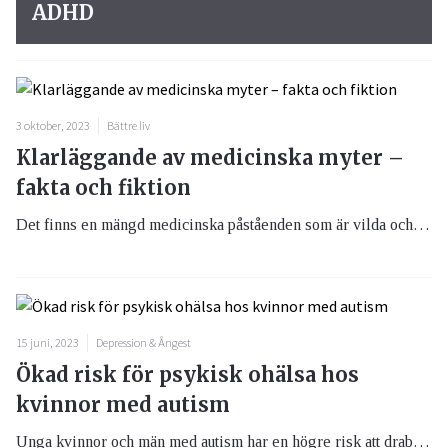
ADHD
3 oktober, 2023
Bättre liv
Klarläggande av medicinska myter –
fakta och fiktion
Det finns en mängd medicinska påståenden som är vilda och osanna. Att bada efter att ha ätit mat är inte farligt och det ger inte dålig syn om du läser i mörker. Att vi bara använder tio procent av vår hjärna är också en myt.
15 juni, 2023
Depression & Ångest
Ökad risk för psykisk ohälsa hos
kvinnor med autism
Unga kvinnor och män med autism har en högre risk att drabbas av psykisk ohälsa jämfört med jämnåriga personer utan autism. Särskilt sårbara tycks kvinnor med autism vara. Det visar forskare från Karolinska Institutet i en studie publicerad i JAMA Psychiatry.