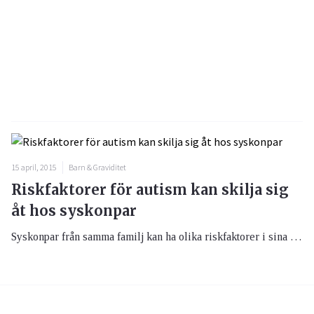
15 april, 2015
Barn & Graviditet
Riskfaktorer för autism kan skilja sig
åt hos syskonpar
Syskonpar från samma familj kan ha olika riskfaktorer i sina gener för att utveckla autism. Det visar den hittills största genetiska undersökningen av familjer där två av barnen har diagnostiserats med autism.