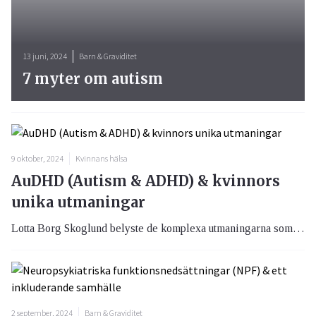
13 juni, 2024
Barn & Graviditet
7 myter om autism
9 oktober, 2024
Kvinnans hälsa
AuDHD (Autism & ADHD) & kvinnors
unika utmaningar
Lotta Borg Skoglund belyste de komplexa utmaningarna som kvinnor med ADHD och autism, särskilt de med samsjuklighet (AuDHD), står inför, under en föreläsning arrangerad av Autism Skåne. Föreläsningen, med titeln "Från duktig flicka till utmattad kvinna", lyfte fram hur sociala förväntningar och biologiska skillnader påverkar diagnostisering och behandling av neuropsykiatriska funktionsnedsättningar (NPF) hos kvinnor.
2 september, 2024
Barn & Graviditet