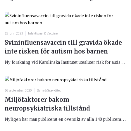
15 juni, 2023
Infektioner & Vacciner
Svininfluensavaccin till gravida ökade
inte risken för autism hos barnen
Ny forskning vid Karolinska Institutet utesluter risk för autism hos barn vars mamma vaccinerats mot svin- respektive säsongsinfluensa under graviditeten.
16 september, 2020
Barn & Graviditet
Miljöfaktorer bakom
neuropsykiatriska tillstånd
Nyligen har man publicerat en översikt av alla 140 publicerade tvilling- och syskonstudier där man såg att miljöfaktorer som exempelvis låg födelsevikt är förknippad med autismdiagnos och ADHD.