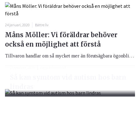
24 januari, 2020
Bättre liv
Måns Möller: Vi föräldrar behöver
också en möjlighet att förstå
Tillvaron handlar om så mycket mer än förutsägbara ögonblick eller raka vägar från punkt till punkt. Däremellan kommer kaos, oförutsedda händelser och helt enkelt livet. För Måns Möller, den populäre stå upp-komikern, underhållaren och tv-personligheten är livet fullt av oväntade ögonblick.
27 oktober, 2016
Barn & Graviditet
Så kan symtom vid autism hos barn
lindras