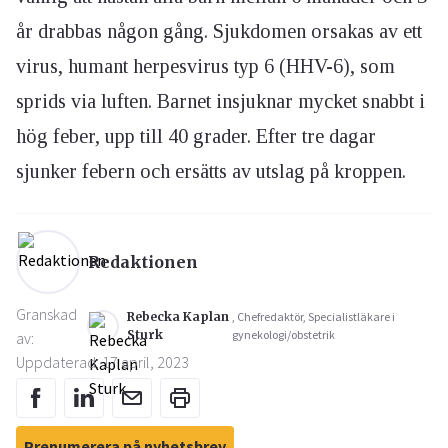
år drabbas någon gång. Sjukdomen orsakas av ett
virus, humant herpesvirus typ 6 (HHV-6), som
sprids via luften. Barnet insjuknar mycket snabbt i
hög feber, upp till 40 grader. Efter tre dagar
sjunker febern och ersätts av utslag på kroppen.
Redaktionen
Granskad
Rebecka Kaplan
, Chefredaktör, Specialistläkare i
Sturk
gynekologi/obstetrik
av:
Uppdaterad: 17 april, 2023
Prenumerera på nyhetsbrev