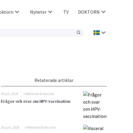
oktorn
Nyheter
TV
DOKTORN
Hjärnan & Nerver
Infektioner &
Vacciner
Hjärta & Kärl
din
e besvara
Hud & Hår
ar
n
Relaterade artiklar
Rökavvänjning
Sex & Samliv
30 juli, 2026
Infektioner & Vacciner
Rörelseapparaten
Sömn & Stress
Frågor och svar om HPV-vaccination
icy.
26 juni, 2026
Infektioner & Vacciner