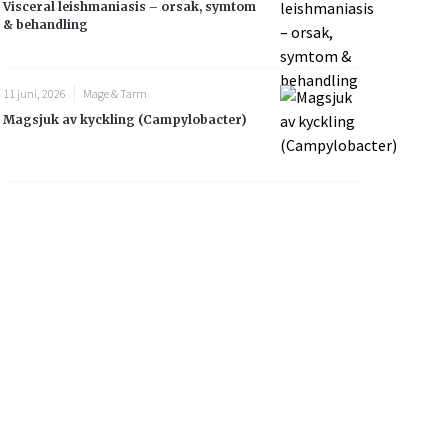
Visceral leishmaniasis – orsak, symtom
& behandling
11 juni, 2026
Mage & Tarm
Magsjuk av kyckling (Campylobacter)