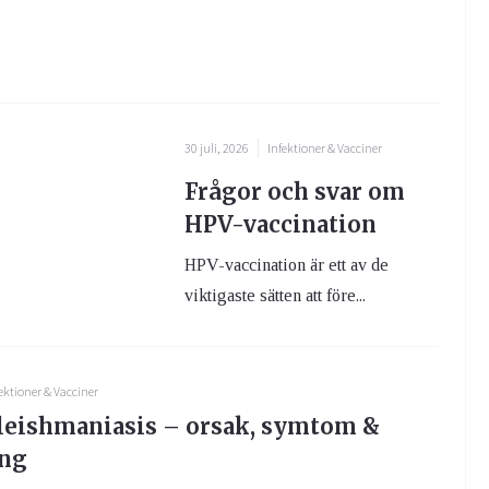
30 juli, 2026
Infektioner & Vacciner
Frågor och svar om
HPV-vaccination
HPV-vaccination är ett av de
viktigaste sätten att före...
ektioner & Vacciner
 leishmaniasis – orsak, symtom &
ing