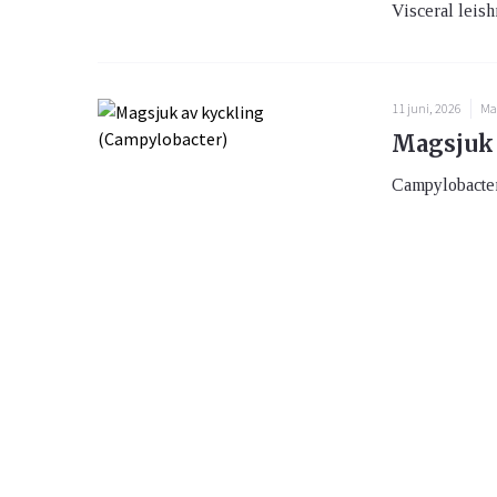
Visceral leishm
11 juni, 2026
Ma
Magsjuk 
Campylobacter 