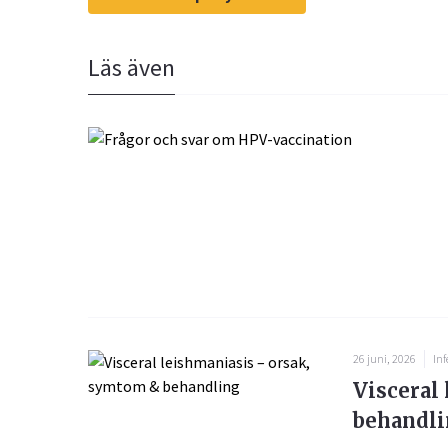
Läs även
26 juni, 2026
Inf
Visceral
behandl