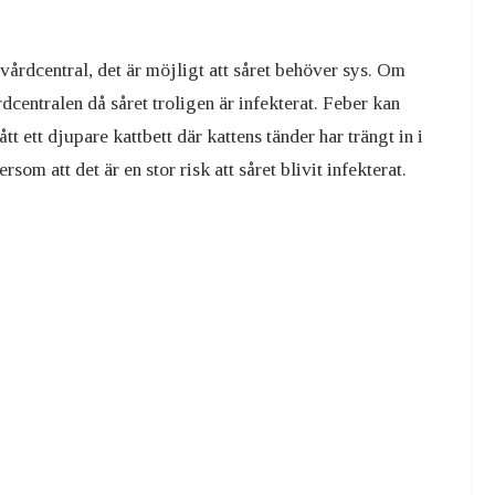
 vårdcentral, det är möjligt att såret behöver sys. Om
dcentralen då såret troligen är infekterat. Feber kan
t ett djupare kattbett där kattens tänder har trängt in i
om att det är en stor risk att såret blivit infekterat.