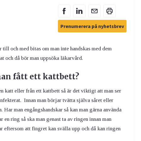
Prenumerera på nyhetsbrev
ler till och med bitas om man inte handskas med dem
terat och då bör man uppsöka läkarvård.
n fått ett kattbett?
n katt eller från ett kattbett så är det viktigt att man ser
i infekterat. Innan man börjar tvätta själva såret eller
erna. Har man engångshandskar så kan man gärna använda
har en ring så ska man genast ta av ringen innan man
ngar eftersom att fingret kan svälla upp och då kan ringen