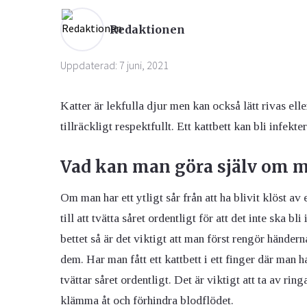
Redaktionen
Ögon & Öron
Övervikt
Uppdaterad: 7 juni, 2021
Katter är lekfulla djur men kan också lätt rivas el
tillräckligt respektfullt. Ett kattbett kan bli infek
Vad kan man göra själv om ma
Om man har ett ytligt sår från att ha blivit klöst av e
till att tvätta såret ordentligt för att det inte ska bl
bettet så är det viktigt att man först rengör händ
dem. Har man fått ett kattbett i ett finger där man 
tvättar såret ordentligt. Det är viktigt att ta av ri
klämma åt och förhindra blodflödet.