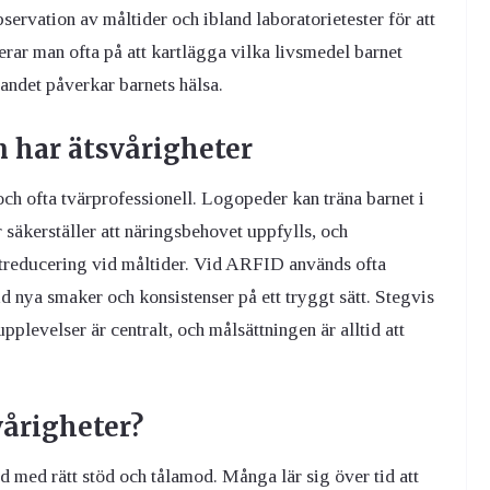
ervation av måltider och ibland laboratorietester för att
erar man ofta på att kartlägga vilka livsmedel barnet
tandet påverkar barnets hälsa.
 har ätsvårigheter
ch ofta tvärprofessionell. Logopeder kan träna barnet i
r säkerställer att näringsbehovet uppfylls, och
treducering vid måltider. Vid ARFID används ofta
d nya smaker och konsistenser på ett tryggt sätt. Stegvis
plevelser är centralt, och målsättningen är alltid att
vårigheter?
d med rätt stöd och tålamod. Många lär sig över tid att