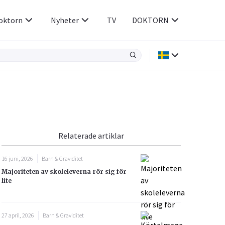
oktorn
Nyheter
TV
DOKTORN
Hjärnan & Nerver
Infektioner &
Vacciner
Hjärta & Kärl
din
e besvara
Hud & Hår
ar
n
Relaterade artiklar
Rökavvänjning
Sex & Samliv
16 juni, 2026
Barn & Graviditet
Rörelseapparaten
Sömn & Stress
Majoriteten av skoleleverna rör sig för
icy.
lite
27 april, 2026
Barn & Graviditet