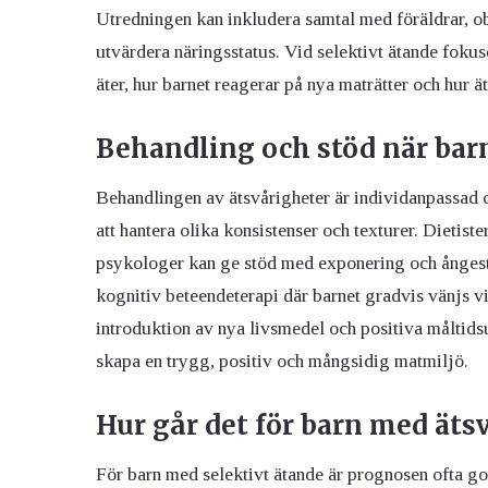
Utredningen kan inkludera samtal med föräldrar, obs
utvärdera näringsstatus. Vid selektivt ätande fokus
äter, hur barnet reagerar på nya maträtter och hur ä
Behandling och stöd när barn
Behandlingen av ätsvårigheter är individanpassad o
att hantera olika konsistenser och texturer. Dietiste
psykologer kan ge stöd med exponering och ånges
kognitiv beteendeterapi där barnet gradvis vänjs vi
introduktion av nya livsmedel och positiva måltidsup
skapa en trygg, positiv och mångsidig matmiljö.
Hur går det för barn med äts
För barn med selektivt ätande är prognosen ofta go