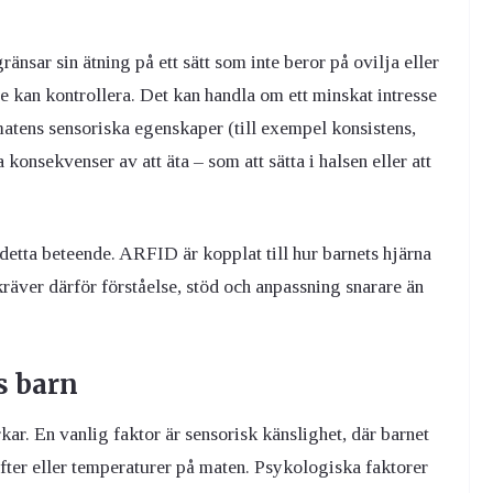
änsar sin ätning på ett sätt som inte beror på ovilja eller
te kan kontrollera. Det kan handla om ett minskat intresse
r matens sensoriska egenskaper (till exempel konsistens,
 konsekvenser av att äta – som att sätta i halsen eller att
 detta beteende. ARFID är kopplat till hur barnets hjärna
kräver därför förståelse, stöd och anpassning snarare än
s barn
ar. En vanlig faktor är sensorisk känslighet, där barnet
ofter eller temperaturer på maten. Psykologiska faktorer