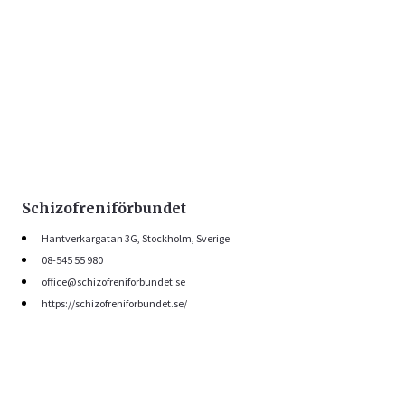
Schizofreniförbundet
Hantverkargatan 3G, Stockholm, Sverige
08-545 55 980
office@schizofreniforbundet.se
https://schizofreniforbundet.se/