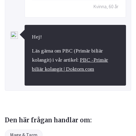
Kvinna, 60 år
Hej!
Läs gärna om PBC (Primär biliär
kolangit) i vår artikel:
PBC -Primär
biliär kolangit | Doktorn.com
Den här frågan handlar om:
Mage & Tarm