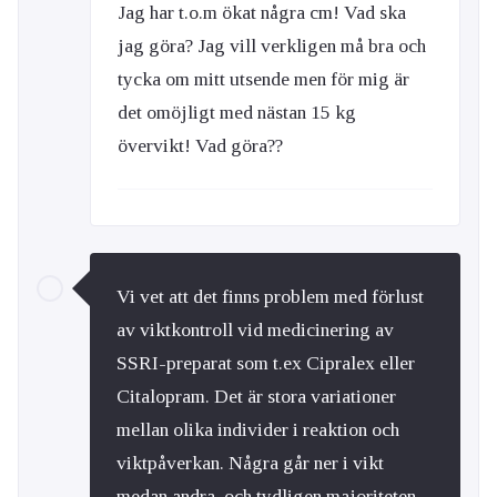
Jag har t.o.m ökat några cm! Vad ska
jag göra? Jag vill verkligen må bra och
tycka om mitt utsende men för mig är
det omöjligt med nästan 15 kg
övervikt! Vad göra??
Vi vet att det finns problem med förlust
av viktkontroll vid medicinering av
SSRI-preparat som t.ex Cipralex eller
Citalopram. Det är stora variationer
mellan olika individer i reaktion och
viktpåverkan. Några går ner i vikt
medan andra, och tydligen majoriteten,