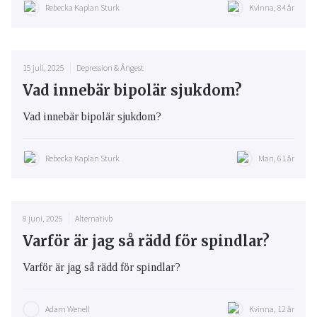
Rebecka Kaplan Sturk
Kvinna, 84 år
15 juli, 2025
Depression & Ångest
Vad innebär bipolär sjukdom?
Vad innebär bipolär sjukdom?
Rebecka Kaplan Sturk
Man, 61 år
8 juni, 2025
Alternativb
Varför är jag så rädd för spindlar?
Varför är jag så rädd för spindlar?
Adam Wenell
Kvinna, 12 år