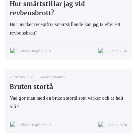
Hur smärtstillar jag vid
revbensbrott?
Hur mycket receptfria smärtstillande kan jag ta efter ett
revbensbrott?
Rebecka Kaplan Sturk
Kvinna, 70 år
26 oktober, 2025
Rörelseapparaten
Bruten stortå
Vad gör man med en bruten stortå som värker och är helt
blå ?
Rebecka Kaplan Sturk
Kvinna, 57 år