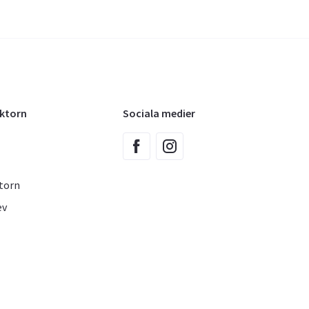
oktorn
Sociala medier
torn
ev