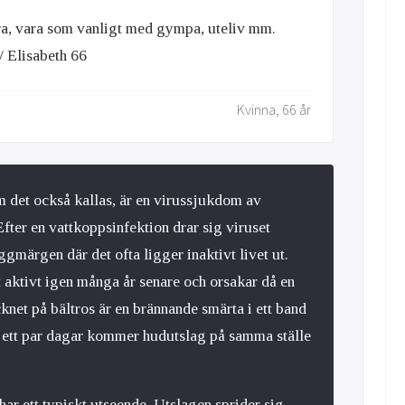
ara, vara som vanligt med gympa, uteliv mm.
/ Elisabeth 66
Kvinna, 66 år
om det också kallas, är en virussjukdom av
fter en vattkoppsinfektion drar sig viruset
yggmärgen där det ofta ligger inaktivt livet ut.
t aktivt igen många år senare och orsakar då en
cknet på bältros är en brännande smärta i ett band
r ett par dagar kommer hudutslag på samma ställe
r ett typiskt utseende. Utslagen sprider sig