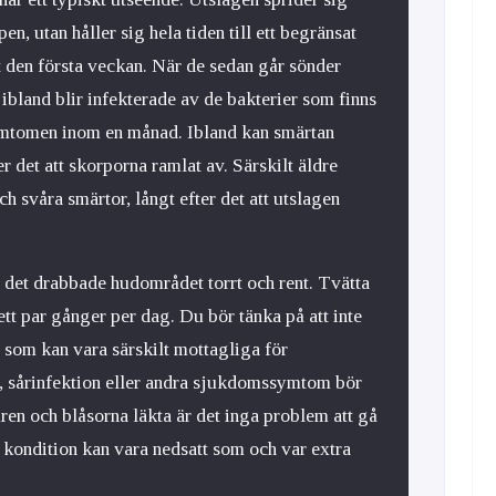
n, utan håller sig hela tiden till ett begränsat
 den första veckan. När de sedan går sönder
 ibland blir infekterade av de bakterier som finns
ymtomen inom en månad. Ibland kan smärtan
er det att skorporna ramlat av. Särskilt äldre
h svåra smärtor, långt efter det att utslagen
 det drabbade hudområdet torrt och rent. Tvätta
ett par gånger per dag. Du bör tänka på att inte
a som kan vara särskilt mottagliga för
, sårinfektion eller andra sjukdomssymtom bör
ren och blåsorna läkta är det inga problem att gå
 kondition kan vara nedsatt som och var extra