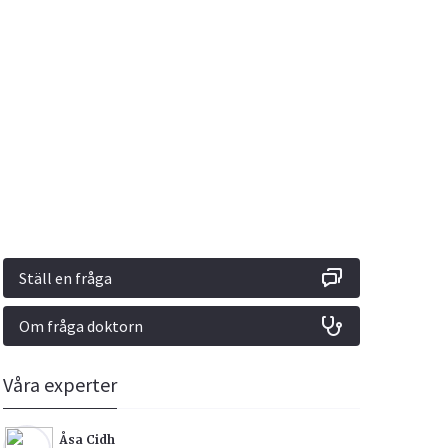
Vacciner
Hjärta & Kärl
Hud & Hår
Rökavvänjning
Sex & Samliv
din
e besvara
Rörelseapparaten
Sömn & Stress
ar
n
Ställ en fråga
Om fråga doktorn
icy.
Våra experter
Åsa Cidh