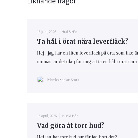
Liknande frågor
16 juni, 2026
Hud & Hår
Ta hål i örat nära leverfläck?
Hej , jag har en liten leverfläck på örat som inte 
minnas. är det okej för mig att ta ett hål i örat när
Rebecka Kaplan Sturk
13 april, 2026
Hud & Hår
Vad göra åt torr hud?
Hej jag har torr hud hur får jag bort det?