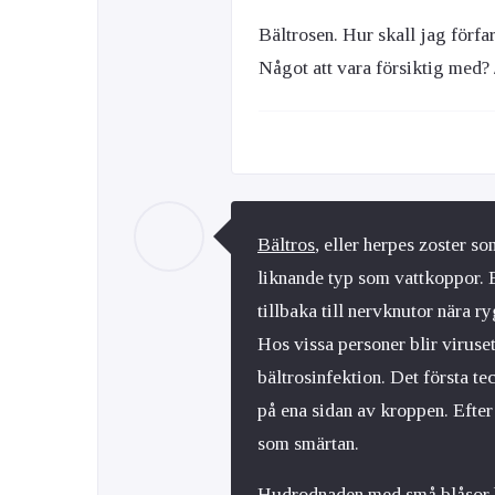
Bältrosen. Hur skall jag förf
Något att vara försiktig med? 
Bältros
, eller herpes zoster s
liknande typ som vattkoppor. E
tillbaka till nervknutor nära r
Hos vissa personer blir viruse
bältrosinfektion. Det första te
på ena sidan av kroppen. Efte
som smärtan.
Hudrodnaden med små blåsor ha