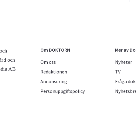
Om DOKTORN
Mer av D
och
ård och
Om oss
Nyheter
edia AB
Redaktionen
TV
Annonsering
Fråga dok
Personuppgiftspolicy
Nyhetsbr