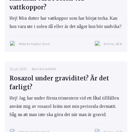
vattkoppor?
Hej! Min dotter har vattkoppor som har börjat torka. Kan
hon vara ute i solen då eller är det något hon bör undvika?
Rebecka Kaplan Sturk
Kvinna, 48 år
15 juli, 2025
Barn & Graviditet
Rosazol under graviditet? Är det
farligt?
Hej! Jag har under första trimestern vid ett fåtal tillfällen
använt mig av rosazol kräm mot min periorala dermatit.
Såg nu att man inte ska göra det när man är gravid.
Rebecka Kaplan Sturk
Kvinna, 33 år