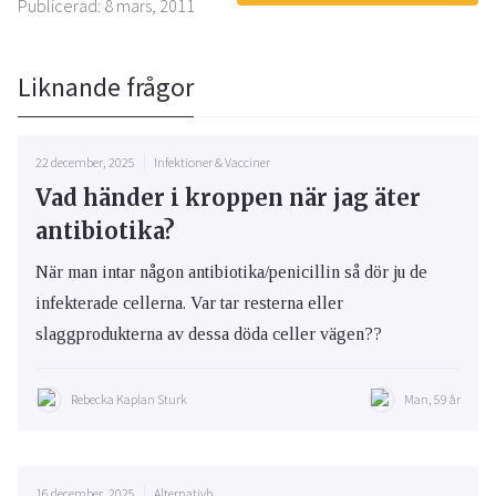
Publicerad: 8 mars, 2011
Liknande frågor
22 december, 2025
Infektioner & Vacciner
Vad händer i kroppen när jag äter
antibiotika?
När man intar någon antibiotika/penicillin så dör ju de
infekterade cellerna. Var tar resterna eller
slaggprodukterna av dessa döda celler vägen??
Rebecka Kaplan Sturk
Man, 59 år
16 december, 2025
Alternativb