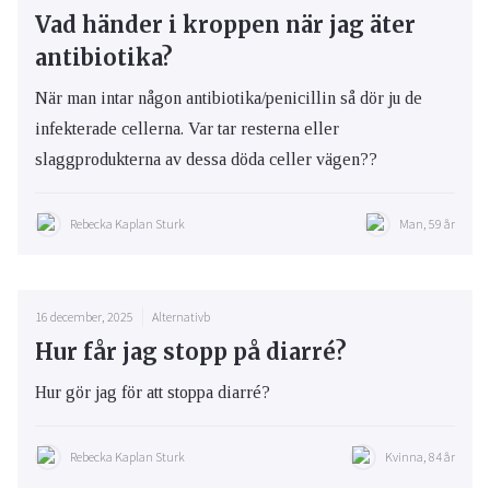
Vad händer i kroppen när jag äter
antibiotika?
När man intar någon antibiotika/penicillin så dör ju de
infekterade cellerna. Var tar resterna eller
slaggprodukterna av dessa döda celler vägen??
Rebecka Kaplan Sturk
Man, 59 år
16 december, 2025
Alternativb
Hur får jag stopp på diarré?
Hur gör jag för att stoppa diarré?
Rebecka Kaplan Sturk
Kvinna, 84 år