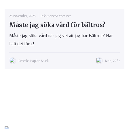
25 november, 2025
Infektioner & Vacciner
Måste jag söka vård för bältros?
Måste jag söka vård när jag vet att jag har Bältros? Har
haft det förut!
Rebecka Kaplan Sturk
Man, 70 år