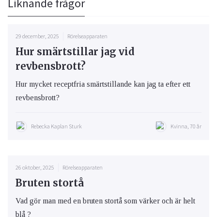
Liknande frågor
29 december, 2025
Rörelseapparaten
Hur smärtstillar jag vid
revbensbrott?
Hur mycket receptfria smärtstillande kan jag ta efter ett
revbensbrott?
Rebecka Kaplan Sturk
Kvinna, 70 år
26 oktober, 2025
Rörelseapparaten
Bruten stortå
Vad gör man med en bruten stortå som värker och är helt
blå ?