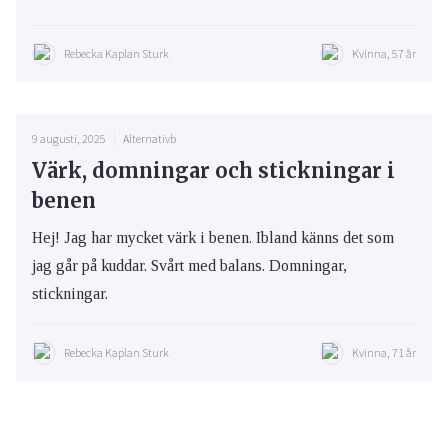
Rebecka Kaplan Sturk
Kvinna, 57 år
9 augusti, 2025
Alternativb
Värk, domningar och stickningar i
benen
Hej! Jag har mycket värk i benen. Ibland känns det som
jag går på kuddar. Svårt med balans. Domningar,
stickningar.
Rebecka Kaplan Sturk
Kvinna, 71 år