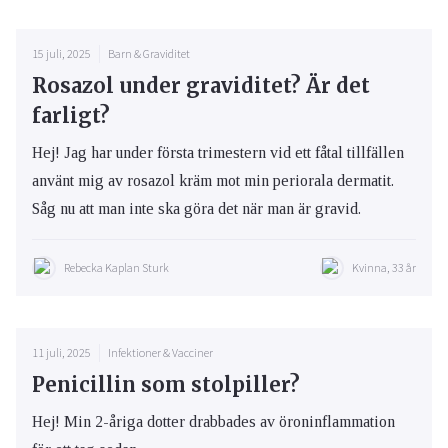
15 juli, 2025
Barn & Graviditet
Rosazol under graviditet? Är det
farligt?
Hej! Jag har under första trimestern vid ett fåtal tillfällen
använt mig av rosazol kräm mot min periorala dermatit.
Såg nu att man inte ska göra det när man är gravid.
Rebecka Kaplan Sturk
Kvinna, 33 år
11 juli, 2025
Infektioner & Vacciner
Penicillin som stolpiller?
Hej! Min 2-åriga dotter drabbades av öroninflammation