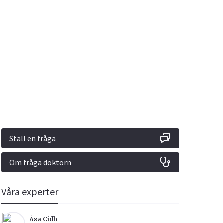
Vacciner
Hjärta & Kärl
Hud & Hår
Rökavvänjning
Sex & Samliv
din
e besvara
Rörelseapparaten
Sömn & Stress
ar
n
Ställ en fråga
Om fråga doktorn
icy.
Våra experter
Åsa Cidh