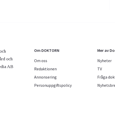
Om DOKTORN
Mer av D
och
ård och
Om oss
Nyheter
edia AB
Redaktionen
TV
Annonsering
Fråga dok
Personuppgiftspolicy
Nyhetsbr