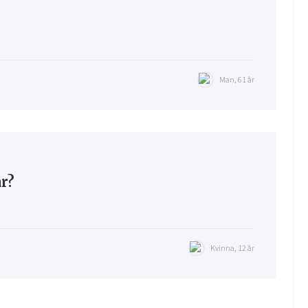
Man, 61 år
ar?
Kvinna, 12 år