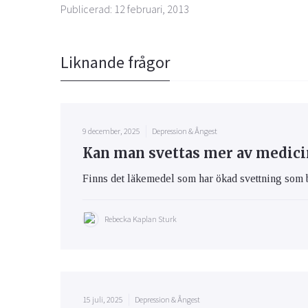
Publicerad: 12 februari, 2013
Liknande frågor
9 december, 2025
Depression & Ångest
Kan man svettas mer av medici
Finns det läkemedel som har ökad svettning som
Rebecka Kaplan Sturk
15 juli, 2025
Depression & Ångest