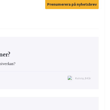
Prenumerera på nyhetsbrev
ner?
 biverkan?
Kvinna, 84 år