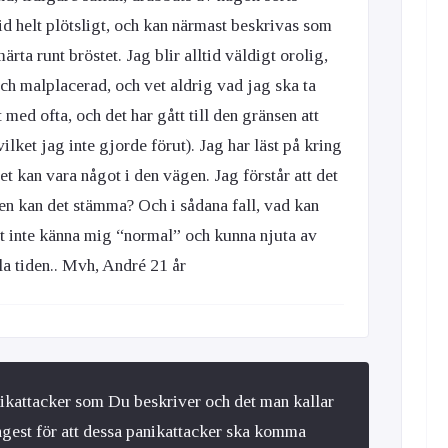
id helt plötsligt, och kan närmast beskrivas som
ärta runt bröstet. Jag blir alltid väldigt orolig,
h malplacerad, och vet aldrig vad jag ska ta
t med ofta, och det har gått till den gränsen att
ilket jag inte gjorde förut). Jag har läst på kring
et kan vara något i den vägen. Jag förstår att det
men kan det stämma? Och i sådana fall, vad kan
tt inte känna mig “normal” och kunna njuta av
ela tiden.. Mvh, André 21 år
panikattacker som Du beskriver och det man kallar
ngest för att dessa panikattacker ska komma