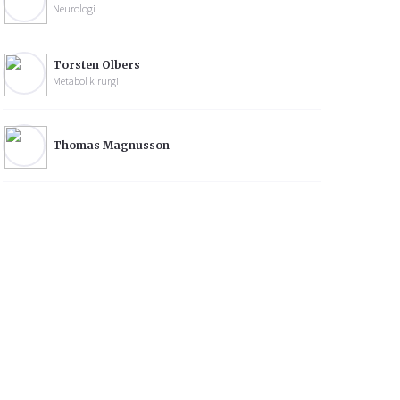
Neurologi
Torsten Olbers
Metabol kirurgi
Thomas Magnusson