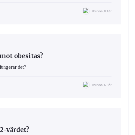
Kvinna, 83 år
mot obesitas?
fungerar det?
Kvinna, 67 år
2-värdet?