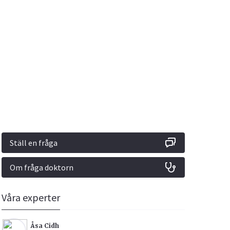
Vacciner
Hjärta & Kärl
Hud & Hår
Rökavvänjning
Sex & Samliv
din
e besvara
Rörelseapparaten
Sömn & Stress
ar
n
Ställ en fråga
Om fråga doktorn
icy.
Våra experter
Åsa Cidh