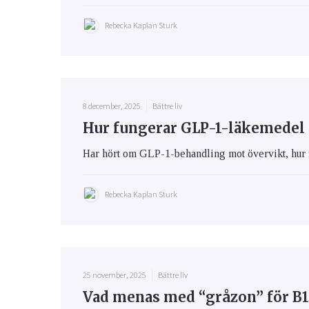
Rebecka Kaplan Sturk
8 december, 2025
Bättre liv
Hur fungerar GLP-1-läkemedel 
Har hört om GLP-1-behandling mot övervikt, hur 
Rebecka Kaplan Sturk
25 november, 2025
Bättre liv
Vad menas med “gråzon” för B1