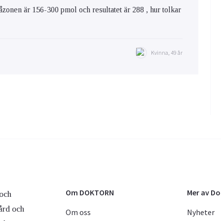
onen är 156-300 pmol och resultatet är 288 , hur tolkar
Kvinna, 49 år
Om DOKTORN
Mer av D
och
ård och
Om oss
Nyheter