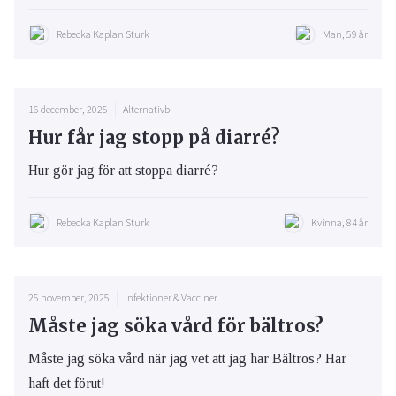
Rebecka Kaplan Sturk
Man, 59 år
16 december, 2025
Alternativb
Hur får jag stopp på diarré?
Hur gör jag för att stoppa diarré?
Rebecka Kaplan Sturk
Kvinna, 84 år
25 november, 2025
Infektioner & Vacciner
Måste jag söka vård för bältros?
Måste jag söka vård när jag vet att jag har Bältros? Har
haft det förut!