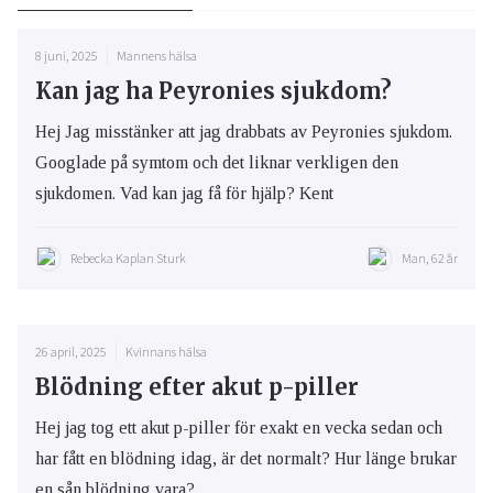
8 juni, 2025
Mannens hälsa
Kan jag ha Peyronies sjukdom?
Hej Jag misstänker att jag drabbats av Peyronies sjukdom.
Googlade på symtom och det liknar verkligen den
sjukdomen. Vad kan jag få för hjälp? Kent
Rebecka Kaplan Sturk
Man, 62 år
26 april, 2025
Kvinnans hälsa
Blödning efter akut p-piller
Hej jag tog ett akut p-piller för exakt en vecka sedan och
har fått en blödning idag, är det normalt? Hur länge brukar
en sån blödning vara?