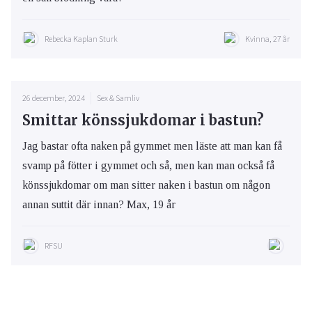
Rebecka Kaplan Sturk
Kvinna, 27 år
26 december, 2024
Sex & Samliv
Smittar könssjukdomar i bastun?
Jag bastar ofta naken på gymmet men läste att man kan få
svamp på fötter i gymmet och så, men kan man också få
könssjukdomar om man sitter naken i bastun om någon
annan suttit där innan? Max, 19 år
RFSU