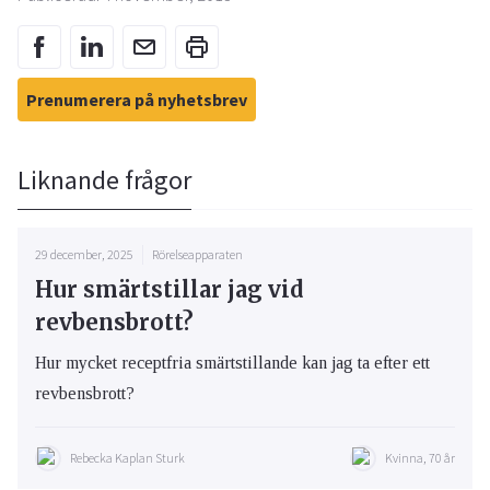
Prenumerera på nyhetsbrev
Liknande frågor
29 december, 2025
Rörelseapparaten
Hur smärtstillar jag vid
revbensbrott?
Hur mycket receptfria smärtstillande kan jag ta efter ett
revbensbrott?
Rebecka Kaplan Sturk
Kvinna, 70 år