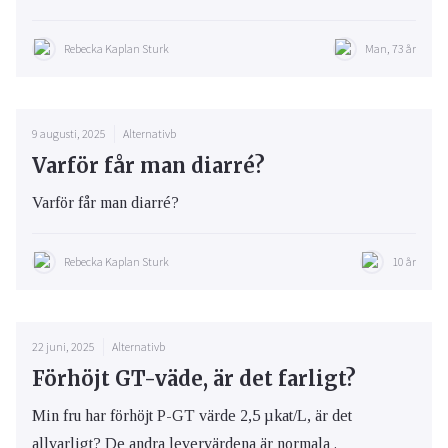
Rebecka Kaplan Sturk
Man, 73 år
9 augusti, 2025
Alternativb
Varför får man diarré?
Varför får man diarré?
Rebecka Kaplan Sturk
10 år
22 juni, 2025
Alternativb
Förhöjt GT-väde, är det farligt?
Min fru har förhöjt P-GT värde 2,5 µkat/L, är det
allvarligt? De andra levervärdena är normala .