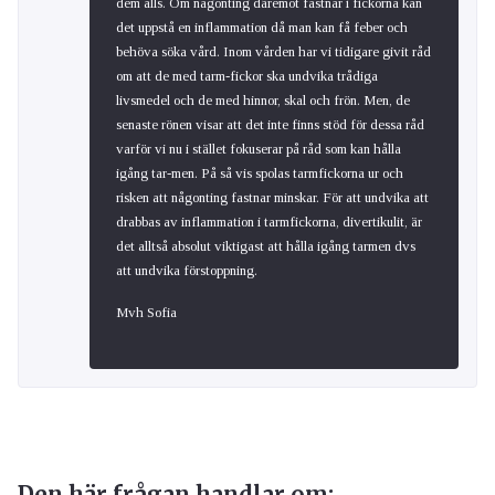
dem alls. Om någonting däremot fastnar i fickorna kan
det uppstå en inflammation då man kan få feber och
behöva söka vård. Inom vården har vi tidigare givit råd
om att de med tarm-fickor ska undvika trådiga
livsmedel och de med hinnor, skal och frön. Men, de
senaste rönen visar att det inte finns stöd för dessa råd
varför vi nu i stället fokuserar på råd som kan hålla
igång tar-men. På så vis spolas tarmfickorna ur och
risken att någonting fastnar minskar. För att undvika att
drabbas av inflammation i tarmfickorna, divertikulit, är
det alltså absolut viktigast att hålla igång tarmen dvs
att undvika förstoppning.
Mvh Sofia
Den här frågan handlar om: