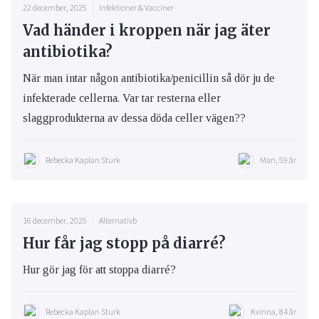
22 december, 2025
Infektioner & Vacciner
Vad händer i kroppen när jag äter
antibiotika?
När man intar någon antibiotika/penicillin så dör ju de
infekterade cellerna. Var tar resterna eller
slaggprodukterna av dessa döda celler vägen??
Rebecka Kaplan Sturk
Man, 59 år
16 december, 2025
Alternativb
Hur får jag stopp på diarré?
Hur gör jag för att stoppa diarré?
Rebecka Kaplan Sturk
Kvinna, 84 år