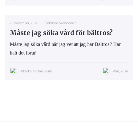
25 november, 2025
Infektioner & Vacciner
Måste jag söka vård för bältros?
Måste jag söka vård när jag vet att jag har Bältros? Har
haft det förut!
Rebecka Kaplan Sturk
Man, 70 år