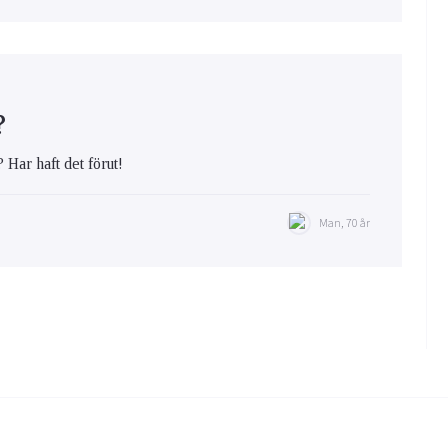
?
 Har haft det förut!
Man, 70 år