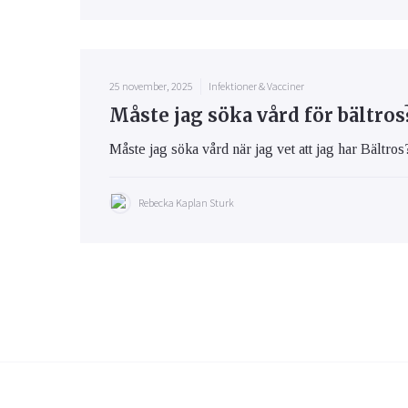
25 november, 2025
Infektioner & Vacciner
Måste jag söka vård för bältros
Måste jag söka vård när jag vet att jag har Bältros?
Rebecka Kaplan Sturk