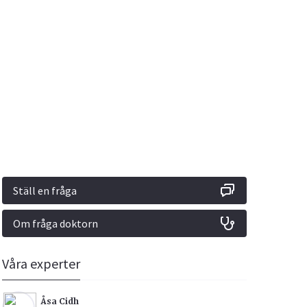
Vacciner
Hjärta & Kärl
Hud & Hår
Rökavvänjning
Sex & Samliv
din
e besvara
Rörelseapparaten
Sömn & Stress
ar
n
Ställ en fråga
Om fråga doktorn
icy.
Våra experter
Åsa Cidh