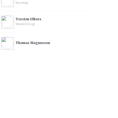
Neurologi
Torsten Olbers
Metabol kirurgi
Thomas Magnusson