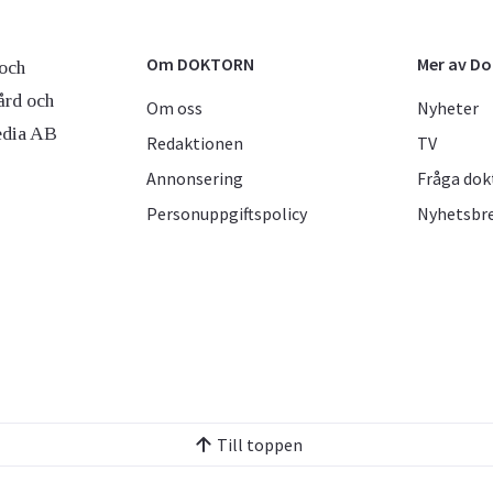
Om DOKTORN
Mer av D
och
ård och
Om oss
Nyheter
edia AB
Redaktionen
TV
Annonsering
Fråga dok
Personuppgiftspolicy
Nyhetsbr
Till toppen