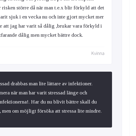
risken större då när man t.e.x blir förkyld att det
varit sjuk i en vecka nu och inte gjort mycket mer
r att jag har varit så dålig ,brukar vara förkyld i
rtfarande dålig men mycket bättre dock.
Kvinna
essad drabbas man lite lättare av infektioner.
mera när man har varit stressad länge och
fektionerna!. Har du nu blivit bättre skall du
t, men om möjligt försöka att stressa lite mindre.