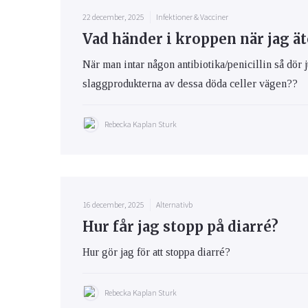
22 december, 2025
Infektioner & Vacciner
Vad händer i kroppen när jag ät
När man intar någon antibiotika/penicillin så dör j
slaggprodukterna av dessa döda celler vägen??
Rebecka Kaplan Sturk
16 december, 2025
Alternativb
Hur får jag stopp på diarré?
Hur gör jag för att stoppa diarré?
Rebecka Kaplan Sturk