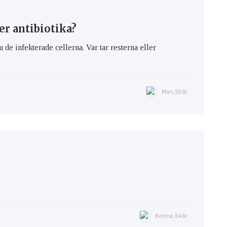
er antibiotika?
u de infekterade cellerna. Var tar resterna eller
Man, 59 år
Kvinna, 84 år