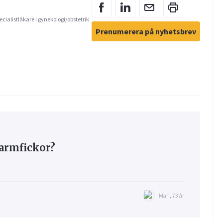
ecialistläkare i gynekologi/obstetrik
Prenumerera på nyhetsbrev
armfickor?
Man, 73 år