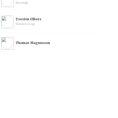
Neurologi
Torsten Olbers
Metabol kirurgi
Thomas Magnusson