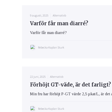
9 augusti, 2025
Alternativb
Varför får man diarré?
Varför får man diarré?
Rebecka Kaplan Sturk
22 juni, 2025
Alternativb
Förhöjt GT-väde, är det farligt?
Min fru har förhöjt P-GT värde 2,5 µkat/L, är det 
Rebecka Kaplan Sturk