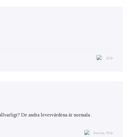
10 år
allvarligt? De andra levervärdena är normala .
Kvinna, 70 år