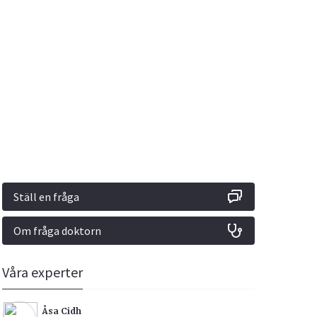
Vacciner
Hjärta & Kärl
Hud & Hår
Rökavvänjning
Sex & Samliv
din
e besvara
Rörelseapparaten
Sömn & Stress
ar
n
Ställ en fråga
Om fråga doktorn
icy.
Våra experter
Åsa Cidh