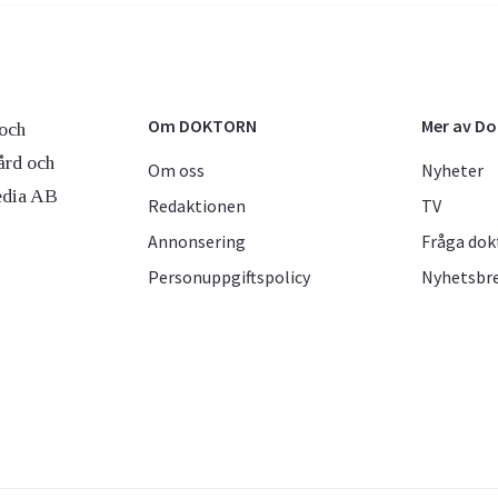
Om DOKTORN
Mer av D
och
ård och
Om oss
Nyheter
edia AB
Redaktionen
TV
Annonsering
Fråga dok
Personuppgiftspolicy
Nyhetsbr