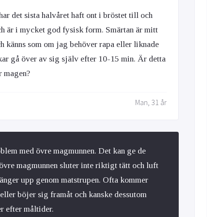
r det sista halvåret haft ont i bröstet till och
ch är i mycket god fysisk form. Smärtan är mitt
och känns som om jag behöver rapa eller liknade
kar gå över av sig själv efter 10-15 min. Är detta
er magen?
Man, 31 år
problem med övre magmunnen. Det kan ge de
vre magmunnen sluter inte riktigt tätt och luft
tränger upp genom matstrupen. Ofta kommer
 eller böjer sig framåt och kanske dessutom
r efter måltider.