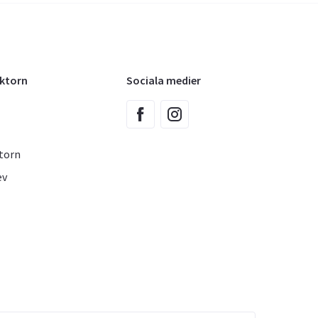
oktorn
Sociala medier
torn
ev