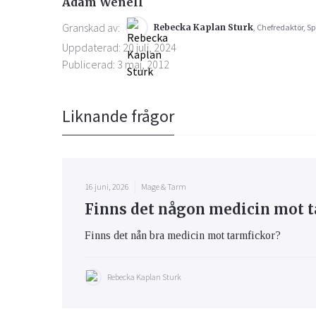
Adam Wenell
Granskad av:
Rebecka Kaplan Sturk
, Chefredaktör, Sp
Uppdaterad: 20 juli, 2024
Publicerad: 3 maj, 2012
Liknande frågor
16 juni, 2026
Mage & Tarm
Finns det någon medicin mot t
Finns det nån bra medicin mot tarmfickor?
Rebecka Kaplan Sturk