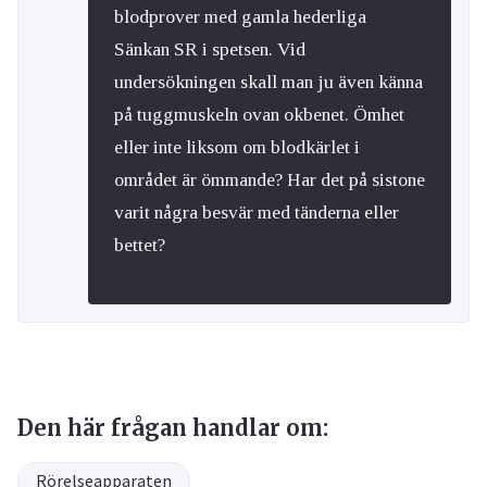
blodprover med gamla hederliga
Sänkan SR i spetsen. Vid
undersökningen skall man ju även känna
på tuggmuskeln ovan okbenet. Ömhet
eller inte liksom om blodkärlet i
området är ömmande? Har det på sistone
varit några besvär med tänderna eller
bettet?
Den här frågan handlar om:
Rörelseapparaten