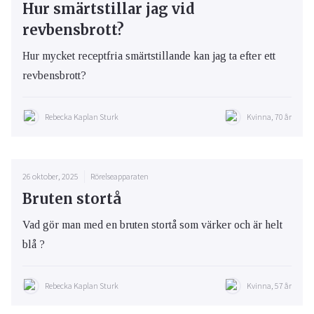
Hur smärtstillar jag vid
revbensbrott?
Hur mycket receptfria smärtstillande kan jag ta efter ett
revbensbrott?
Rebecka Kaplan Sturk
Kvinna, 70 år
26 oktober, 2025
Rörelseapparaten
Bruten stortå
Vad gör man med en bruten stortå som värker och är helt
blå ?
Rebecka Kaplan Sturk
Kvinna, 57 år