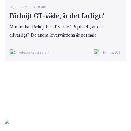
22 juni, 2025
Alternativb
Förhöjt GT-väde, är det farligt?
Min fru har förhöjt P-GT värde 2,5 µkat/L, är det
allvarligt? De andra levervärdena är normala .
Rebecka Kaplan Sturk
Kvinna, 70 år